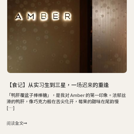
【食记】从实习生到三星，一场迟来的重逢
「鸭肝覆盆子棒棒糖」，是我对 Amber 的第一印象。浓郁丝
滑的鸭肝，像巧克力般在舌尖化开，莓果的甜味在尾韵慢
[…]
阅读全文