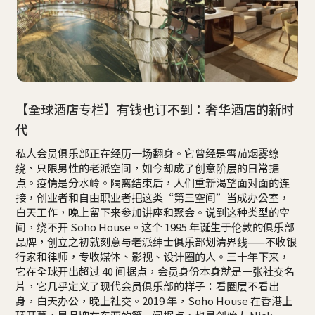
【全球酒店专栏】有钱也订不到：奢华酒店的新时
代
私人会员俱乐部正在经历一场翻身。它曾经是雪茄烟雾缭
绕、只限男性的老派空间，如今却成了创意阶层的日常据
点。疫情是分水岭。隔离结束后，人们重新渴望面对面的连
接，创业者和自由职业者把这类“第三空间”当成办公室，
白天工作，晚上留下来参加讲座和聚会。说到这种类型的空
间，绕不开 Soho House。这个 1995 年诞生于伦敦的俱乐部
品牌，创立之初就刻意与老派绅士俱乐部划清界线——不收银
行家和律师，专收媒体、影视、设计圈的人。三十年下来，
它在全球开出超过 40 间据点，会员身份本身就是一张社交名
片，它几乎定义了现代会员俱乐部的样子：看圈层不看出
身，白天办公，晚上社交。2019 年，Soho House 在香港上