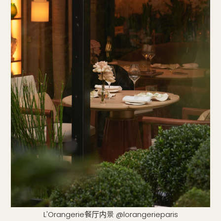
L'Orangerie餐厅内景 @lorangerieparis