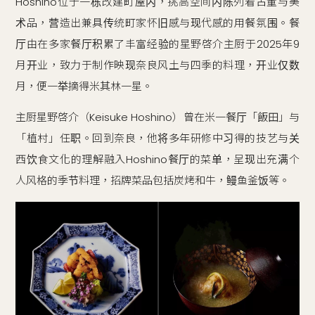
Hoshino位于一栋改建町屋内，挑高空间内陈列着古董与美
术品，营造出兼具传统町家怀旧感与现代感的用餐氛围。餐
厅由在多家餐厅积累了丰富经验的星野啓介主厨于2025年9
月开业，致力于制作映现奈良风土与四季的料理，开业仅数
月，便一举摘得米其林一星。
主厨星野啓介（Keisuke Hoshino）曾在米一餐厅「飯田」与
「植村」任职。回到奈良，他将多年研修中习得的技艺与关
西饮食文化的理解融入Hoshino餐厅的菜单，呈现出充满个
人风格的季节料理，招牌菜品包括炭烤和牛，鳗鱼釜饭等。