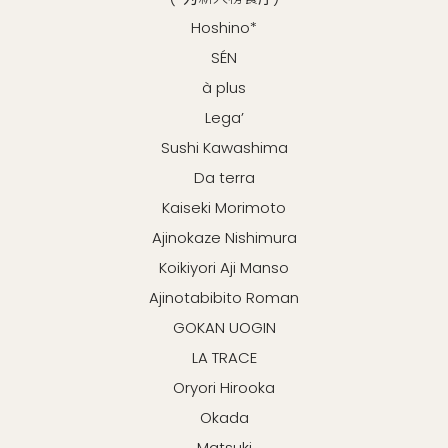
Hoshino*
SÉN
à plus
Lega’
Sushi Kawashima
Da terra
Kaiseki Morimoto
Ajinokaze Nishimura
Koikiyori Aji Manso
Ajinotabibito Roman
GOKAN UOGIN
LA TRACE
Oryori Hirooka
Okada
Matsuki