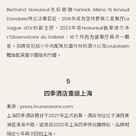
Bertrand Noeureuil先后跟随Yannick Alléno与Arnaud
Donckele两位法餐巨匠，2016年成为圣特罗佩三星餐厅La
Vague d‘Or的副主厨，2023年底Noeureuil执掌波尔多
L’Observatoire du Gabriel，18个月内为该餐厅再添一颗
星。招牌菜包括小牛肉配黑松露与核桃酒汁以及Loubésien
鳕鱼配莫雷尔蘑菇和竹蛏。
5
四季酒店重返上海
来源：press.fourseasons.com
上海四季酒店预计于2027年正式启幕，酒店地址位于浦西黄
浦区淮海中路，这是自2020年上海四季停运换牌后，品牌时
隔近七年再次回归上海。