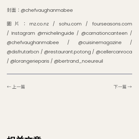
封面：@chefvaughanmabee
圖片：rnz.co.nz / sohu.com / fourseasons.com
/ Instagram @michelinguide / @carnationcanteen /
@chefvaughanmabee / @cuisinemagazine /
@disfrutarbcn / @restaurant.potong / @cellercanroca
/ @lorangerieparis / @bertrand_noeureuil
← 上一篇
下一篇 →