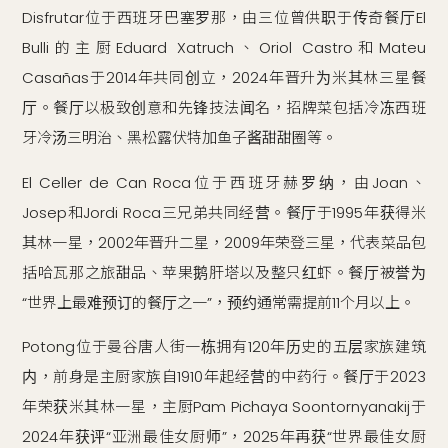
Disfrutar位于西班牙巴塞罗那，由三位曾供职于传奇餐厅El
Bulli的主厨Eduard Xatruch、Oriol Castro和Mateu
Casañas于2014年共同创立，2024年晋升为米其林三星餐
厅。餐厅以极致创意和先锋技法闻名，招牌菜包括冷冻西班
牙冷汤三明治、黑松露伏特加鱼子酱甜甜圈等。
El Celler de Can Roca位于西班牙赫罗纳，由Joan、
Josep和Jordi Roca三兄弟共同经营。餐厅于1995年获得米
其林一星，2002年晋升二星，2009年荣登三星，代表菜品包
括哈瓦那之旅甜品、苹果鹅肝塔以及整只红虾。餐厅被誉为
“世界上最难预订的餐厅之一”，预约通常需提前11个月以上。
Potong位于曼谷唐人街一栋拥有120年历史的五层家族建筑
内，前身是主厨家族自1910年起经营的中药行。餐厅于2023
年荣获米其林一星，主厨Pam Pichaya Soontornyanakij于
2024年获评“亚洲最佳女厨师”，2025年再获“世界最佳女厨