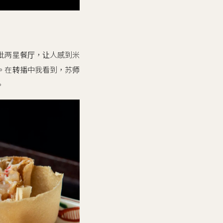
批两星餐厅，让人感到米
。在转播中我看到，苏师
。