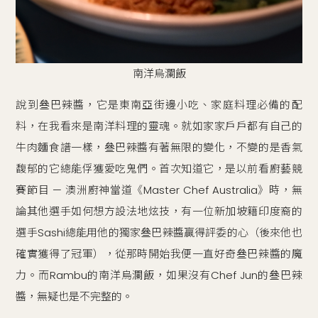
南洋烏瀾飯
說到叄巴辣醬，它是東南亞街邊小吃、家庭料理必備的配
料，在我看來是南洋料理的靈魂。就如家家戶戶都有自己的
牛肉麵食譜一樣，叄巴辣醬有著無限的變化，不變的是香氣
馥郁的它總能俘獲愛吃鬼們。首次知道它，是以前看廚藝競
賽節目 — 澳洲廚神當道《Master Chef Australia》時，無
論其他選手如何想方設法地炫技，有一位新加坡籍印度裔的
選手Sashi總能用他的獨家叄巴辣醬贏得評委的心（後來他也
確實獲得了冠軍），從那時開始我便一直好奇叄巴辣醬的魔
力。而Rambu的南洋烏瀾飯，如果沒有Chef Jun的叄巴辣
醬，無疑也是不完整的。