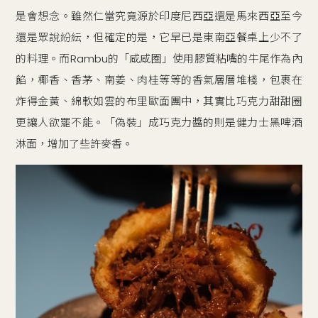
是會想念。雖然仁當究竟源於印度尼西亞還是馬來西亞至今
還是眾說紛紜，但確定的是，它早已是東南亞餐桌上少不了
的料理。而Rambu的「咸咸圈」使用膠質粘嘴的牛尾作為內
餡，椰香、香茅、南姜、肉桂等等的香氣層層堆棧，包裹在
炸得金黃、綿軟如雲的布里歐面團中，其實比巧克力甜甜圈
更讓人欲罷不能。「偽裝」成巧克力醬的則是健力士黑啤酒
淋面，增加了些許麥香。