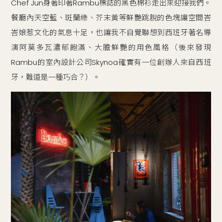
Chef Jun身著印著Rambu標誌的黑色棉衫走出來迎接我們。
餐廳內天空藍、斑蘭綠、芥末黃等鮮艷跳脫的色塊讓空間峇
峇娘惹文化的氣息十足，也讓我不自覺聯想到西班牙著名導
演阿莫多瓦濃郁飽滿、大膽鮮艷的用色風格（後來發現
Rambu的室內設計公司Skynoa確實有一位創辦人來自西班
牙，難道是一種巧合？）。