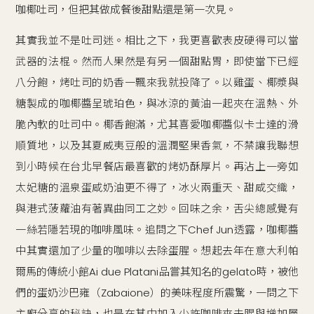
咖椰吐司，但把其做成餐後甜點還是第一次見。
其實我並不是吐司迷。相比之下，我更喜歡表皮硬得可以當
武器的法棍。然而人果然是有另一個甜點胃，即使當下已經
八分飽，烤吐司的奶香一飄來我就投降了。以雞蛋、椰漿與
糖製成的咖椰醬呈琥珀色，與冰涼的黃油一起夾在溫熱、外
脆內軟的吐司中。椰香飽滿，尤其喜愛咖椰醬似卡士達的滑
順質地，以及其夏威夷豆般的溫潤堅果香氣，不禁讓我聯想
到小時候在台北早餐店最喜歡的烤奶酥厚片。再沾上一旁如
太妃糖的溫泉蛋咸奶油更不得了，冰火兩重天、甜咸交織，
與港式菠蘿油有著異曲同工之妙。回味之余，舌尖總感覺有
一絲若隱若現的咖啡風味。追問之下Chef Jun透露，咖椰醬
中其實還加了少量的咖啡以去除蛋腥。想起去年在意大利帕
爾馬的傳統小館Ai due Platani品嘗其知名的gelato時，被他
們的蛋奶沙巴雍（Zabaione）的美味程度所震驚，一問之下
主廚分享的秘訣，也是在其中加入少許咖啡來去腥與增加層