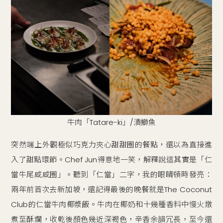
牛肉「Tatare-ki」/漬鰤魚
突然端上外觀極似巧克力夾心甜甜圈的餐點，還以為直接進
入了甜點環節。Chef Jun得意地一笑，解釋說這其實是「仁
當牛尾咸咸圈」。聽到「仁當」二字，我的眼睛頓時發亮：
兩年前首次去新加坡，還記得最後的晚餐就是The Coconut
Club的仁當牛肉椰漿飯。牛肉在椰奶和十幾種香料中慢火燉
煮至酥爛，收乾後顏色幾近深褐色，辛香余韻冗長，至今還