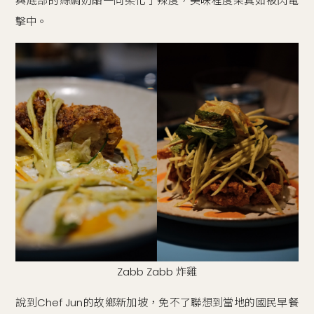
與底部的絲綢奶酪一同柔化了辣度，美味程度果真如被閃電
擊中。
Zabb Zabb 炸雞
說到Chef Jun的故鄉新加坡，免不了聯想到當地的國民早餐