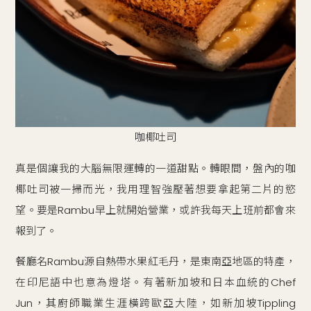
咖椰吐司
真是個讓我的大腦無限運轉的一道甜點。轉眼間，盤內的咖
椰吐司被一掃而光，我用理智強壓著想要拿起第二片的慾
望。要是Rambu早上就開始營業，或許我每天上班前都會來
報到了。
餐廳名Rambu源自熱帶水果紅毛丹，是東南亞地區的特產，
在印尼語中也意為燈塔。有著新加坡和日本血統的Chef
Jun，其廚師職業生涯橫跨歐亞大陸，如新加坡Tippling