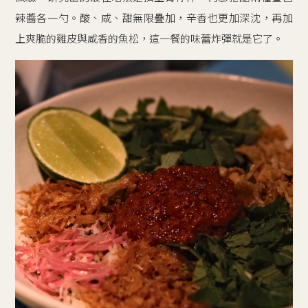
辣醬各一勺。酸、咸、甜無限疊加，辛香也更加深沈，再加
上爽脆的雞皮與咸香的魚松，這一餐的味蕾炸彈就是它了。