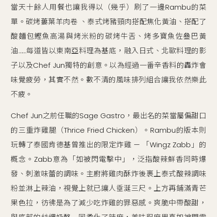
當天十餘人用餐也讓我得以（幾乎）刷了一邊Rambu的菜
單。碳烤蔞葉羊肉卷 、泰式烤豬頸肉搭配焦化黃油、搭配了
酸麵包鰹魚高湯與烤米粉的碳烤牛舌、烤多寶魚佐叄巴黃
油……每道皆以東南亞料理為基底，融入日式、北歐料理的影
子以及Chef Jun獨特的創意。以為經過一番辛香料的轟炸會
味覺疲勞，其實不然。數不清的風味排列組合讓我依然樂此
不疲。
Chef Jun之前任職的Sage Gastro，最出名的菜當屬偏甜口
的三重炸雞腿（Thrice Fried Chicken）。Rambu的版本則
玩轉了泰國肯德基曾推出的限定炸雞 — 「Wingz Zabb」的
概念。Zabb意為「如被閃電擊中」，泛指酸辣鮮香同時爆
發、刺激味蕾的調味。主廚將雞肉酥炸後裹上泰式酸辣調味
粉並淋上辣油，視覺上就已讓人垂涎三尺。上方再鋪滿青芒
果色拉，彷彿是為了減少吃炸雞的罪惡感。爽脆中帶酸甜，