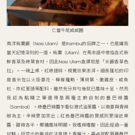
仁當牛尾咸咸圈
南洋烏瀾飯（Nasi Ulam）是Rambu的招牌之一，也是讓我
當天記憶深刻的一道。烏瀾（Ulam）在馬來語中意指各式新
鮮香草及綠葉食材，因此Nasi Ulam直譯就是「米飯香草色
拉」。一碗上桌，紅綠錯綜，視覺效果澎湃。細長蓬松的印
度香米佐以火炬姜花、檸檬羅勒、薄荷葉、脆雞皮、咸魚
松、炸紅蔥頭等配料，雖然充分拌勻後就已風味十足，然而
我認為點睛之筆還得是兩種主廚自制的叄巴辣醬
（Sambal）。綠叄巴辣醬乍看似港式油蔥醬，以南姜與青辣
椒為主，辛辣更加突出；紅色叄巴辣醬的質感則更接近果
醬、甜辣各半，椰糖風味明顯。我嗜辣嗜酸，因此經過一番
試驗，研究出的最佳吃法是擠上青檸汁，再🧊搭配兩種叄巴