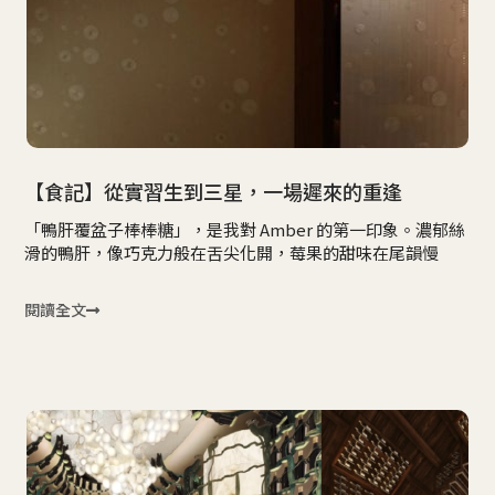
【食記】從實習生到三星，一場遲來的重逢
「鴨肝覆盆子棒棒糖」，是我對 Amber 的第一印象。濃郁絲
滑的鴨肝，像巧克力般在舌尖化開，莓果的甜味在尾韻慢
閱讀全文