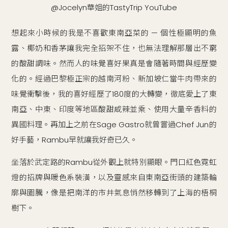
@Jocelyn華姐的TastyTrip YouTube
想起來小時候的我是不喜歡東南亞菜的 — 個性極顯明的魚
露、椰奶和香茅讓我完全招架不住，也無法理解那層出不窮
的酸甜調味。然而人的味覺喜好果真是會隨著時間與經歷變
化的。經過巴黎極正宗的越南河粉、新加坡仁當牛肉帶來的
味覺衝擊後，我的喜好經歷了180度的大轉變，徹底愛上了東
南亞、中東、印度等地區酸甜咸辣並乘、使用大量辛香料的
異國料理。再加上之前在Sage Gastro就曾嘗過Chef Jun的
好手藝，Rambu早就讓我好奇已久。
坐落於武定路的Rambu從外觀上就特別顯眼。門口紅色霓虹
燈的招牌與暖色系裝潢，以及靈感來自東南亞街頭的建築輪
廓與圖騰，像是把南洋的市井氣息悄然移轉到了上海的梧桐
樹下。