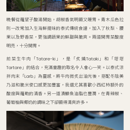
晚餐從羅望子酸湯開始，胡椒香氣明顯又暖胃。青木瓜色拉
則一改常加入生海鮮提味的泰式傳統食譜，加入了秋梨、腰
果以及野香菜，更強調蔬果的鮮甜與脆爽。兩道開胃菜酸度
明亮，十分開胃。
前菜生牛肉「Tatare-ki」，是「炙燒Tataki」和「塔塔
Tartare」的結合，充滿童趣的取名令人會心一笑。以泰式涼
拌肉末「Larb」為靈感，將牛肉微炙出油光後，搭配冬陰美
乃滋和脆米使口感更加豐富，我還尤其喜歡小西紅柿額外的
酸度與羅勒的清香。另一道漬鰤魚油脂也豐潤，在青辣椒、
葡萄柚與椰奶的調味之下卻顯得清爽許多。