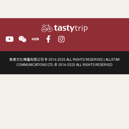
食達文化傳播有限公司 © 2016-2025 ALL RIGHTS RESERVED | ALLSTAR
COMMUNICATIONS LTD.,© 2016-2025 ALL RIGHTS RESERVED