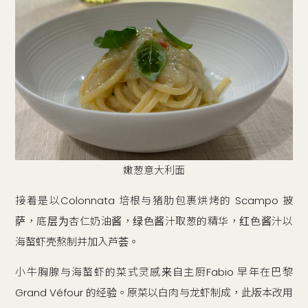
嫩葱意大利面
接着是以Colonnata 培根与猪肋包裹烘烤的 Scampo 披
萨，底层为杏仁奶油酱，绿色酱汁取葱的精华，红色酱汁以
海螯虾壳熬制并加入芦荟。
小牛胸腺与海螯虾的菜式灵感来自主厨Fabio 早年在巴黎
Grand Véfour 的经验。原菜以白肉与龙虾制成，此版本改用