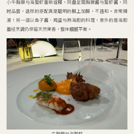
小牛胸腺与海螯虾重新诠释，同盘呈现胸腺酱与螯虾酱，同
时品尝，这样的搭配真是聪明的鲜上加鲜，不违和。非常精
湛！另一道以鱼子酱、鸡蛋与熟海胆的料理，意外的是海胆
虽经烹调仍保留天然果香，整体细腻平衡。
牛胸腺与海螯虾