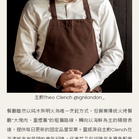
主廚Theo Clench @ignilondon_
餐廳雖然以純木柴明火為唯一烹飪方式，但摒棄傳統火烤餐
廳“大塊肉、重煙薰”的粗獷路線，轉向以海鮮為主的精緻表
達，提供每日更新的固定品嘗菜單。靈感源自主廚Clench在
海濱城市布萊頓的童年記憶。代表菜品包括陳年多寶魚配黃