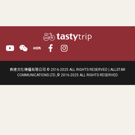
食達文化傳播有限公司 © 2016-2025 ALL RIGHTS RESERVED | ALLSTAR
COMMUNICATIONS LTD.,© 2016-2025 ALL RIGHTS RESERVED