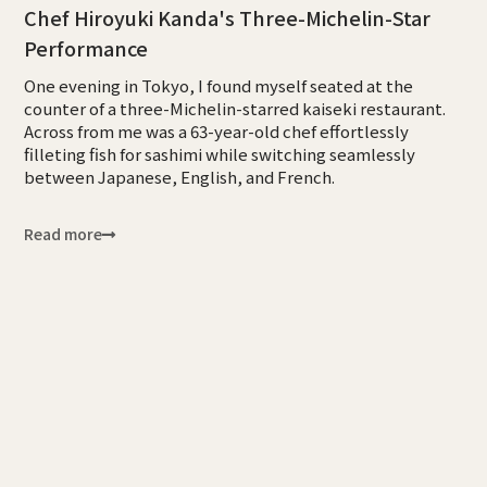
Chef Hiroyuki Kanda's Three-Michelin-Star
Performance
One evening in Tokyo, I found myself seated at the
counter of a three-Michelin-starred kaiseki restaurant.
Across from me was a 63-year-old chef effortlessly
filleting fish for sashimi while switching seamlessly
between Japanese, English, and French.
Read more