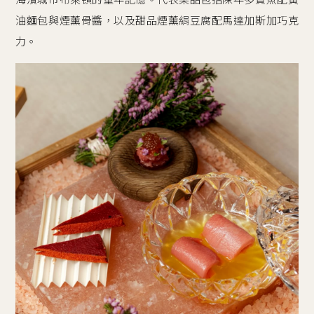
油麵包與煙薰骨醬，以及甜品煙薰絹豆腐配馬達加斯加巧克
力。