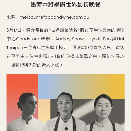
墨爾本將舉辦世界最長晚餐
來源：melbournefoodandwine.com.au
6月17日，備受矚目的 “世界最長晚餐” 將在南半球最大的購物
中心Chadstone舉辦。Audrey Shaw、HyoJu Park與Nat
Thaipun三位青年主廚聯手操刀，僅限400位賓客入席。賓客
在享用由三位主廚精心打造的四道式菜單之余，還能沈浸於
一場藝術與光影的迷人之旅。