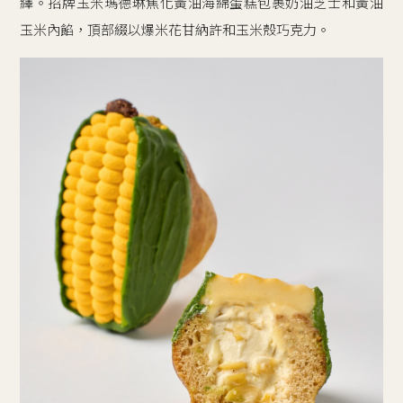
繹。招牌玉米瑪德琳焦化黃油海綿蛋糕包裹奶油芝士和黃油
玉米內餡，頂部綴以爆米花甘納許和玉米殼巧克力。