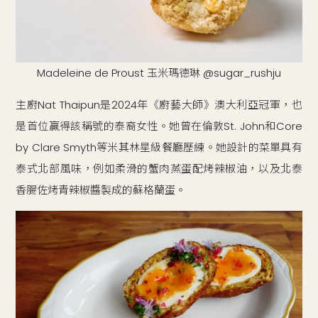
Madeleine de Proust 玉米瑪德琳 @sugar_rushju
主廚Nat Thaipun是2024年《廚藝大師》澳大利亞冠軍，也
是首位贏得該稱號的泰裔女性。她曾在倫敦St. John和Core
by Clare Smyth等米其林星級餐廳歷練。她設計的菜單具有
泰式北部風味，例如柔滑的蟹肉蒸蛋配烤辣椒油，以及北泰
香腸佐烤青辣椒醬製成的蘇格蘭蛋。