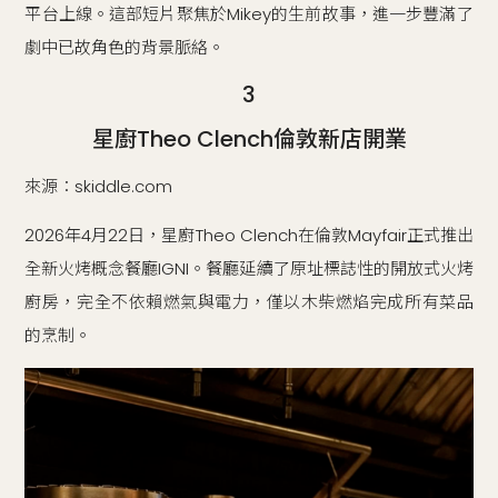
平台上線。這部短片聚焦於Mikey的生前故事，進一步豐滿了
劇中已故角色的背景脈絡。
3
星廚Theo Clench倫敦新店開業
來源：skiddle.com
2026年4月22日，星廚Theo Clench在倫敦Mayfair正式推出
全新火烤概念餐廳IGNI。餐廳延續了原址標誌性的開放式火烤
廚房，完全不依賴燃氣與電力，僅以木柴燃焰完成所有菜品
的烹制。