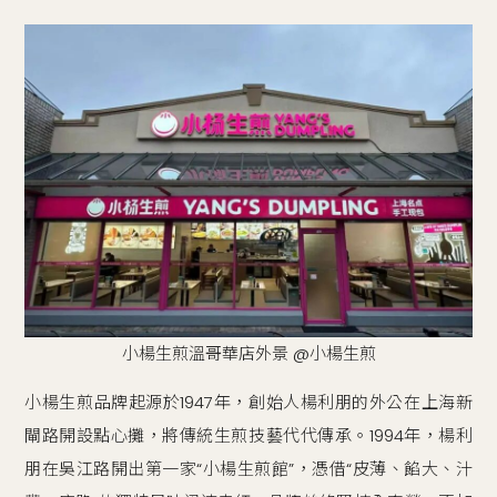
小楊生煎溫哥華店外景 @小楊生煎
小楊生煎品牌起源於1947年，創始人楊利朋的外公在上海新
閘路開設點心攤，將傳統生煎技藝代代傳承。1994年，楊利
朋在吳江路開出第一家“小楊生煎館”，憑借“皮薄、餡大、汁