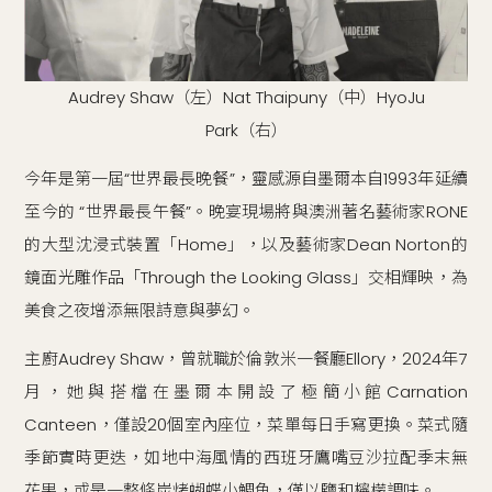
Audrey Shaw（左）Nat Thaipuny（中）HyoJu
Park（右）
今年是第一屆“世界最長晚餐”，靈感源自墨爾本自1993年延續
至今的 “世界最長午餐”。晚宴現場將與澳洲著名藝術家RONE
的大型沈浸式裝置「Home」，以及藝術家Dean Norton的
鏡面光雕作品「Through the Looking Glass」交相輝映，為
美食之夜增添無限詩意與夢幻。
主廚Audrey Shaw，曾就職於倫敦米一餐廳Ellory，2024年7
月，她與搭檔在墨爾本開設了極簡小館Carnation
Canteen，僅設20個室內座位，菜單每日手寫更換。菜式隨
季節實時更迭，如地中海風情的西班牙鷹嘴豆沙拉配季末無
花果，或是一整條炭烤蝴蝶小鯛魚，僅以鹽和檸檬調味。