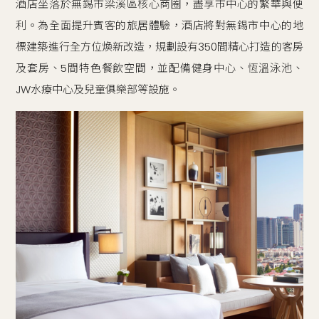
酒店坐落於無錫市梁溪區核心商圈，盡享市中心的繁華與便
利。為全面提升賓客的旅居體驗，酒店將對無錫市中心的地
標建築進行全方位煥新改造，規劃設有350間精心打造的客房
及套房、5間特色餐飲空間，並配備健身中心、恆溫泳池、
JW水療中心及兒童俱樂部等設施。