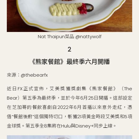
Nat Thaipun菜品 @nattywolf
2
《熊家餐館》最終季六月開播
來源：@thebearfx
近日FX正式宣佈，艾美獎獲獎劇集《熊家餐館》（The
Bear）第五季為最終季，並於今年6月25日開播。這部設定
在芝加哥的餐飲喜劇自2022年6月首播以來意外走紅，憑
借“餐館後廚”這個獨特切口，斬獲21項黃金時段艾美獎和5項
金球獎。第五季全8集將在Hulu與Disney+同步上線。