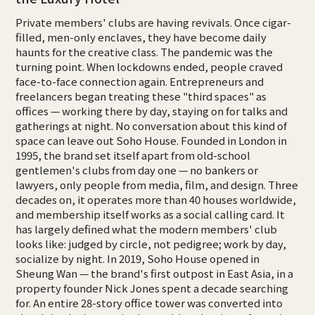
Private members' clubs are having revivals. Once cigar-
filled, men-only enclaves, they have become daily
haunts for the creative class. The pandemic was the
turning point. When lockdowns ended, people craved
face-to-face connection again. Entrepreneurs and
freelancers began treating these "third spaces" as
offices — working there by day, staying on for talks and
gatherings at night. No conversation about this kind of
space can leave out Soho House. Founded in London in
1995, the brand set itself apart from old-school
gentlemen's clubs from day one — no bankers or
lawyers, only people from media, film, and design. Three
decades on, it operates more than 40 houses worldwide,
and membership itself works as a social calling card. It
has largely defined what the modern members' club
looks like: judged by circle, not pedigree; work by day,
socialize by night. In 2019, Soho House opened in
Sheung Wan — the brand's first outpost in East Asia, in a
property founder Nick Jones spent a decade searching
for. An entire 28-story office tower was converted into