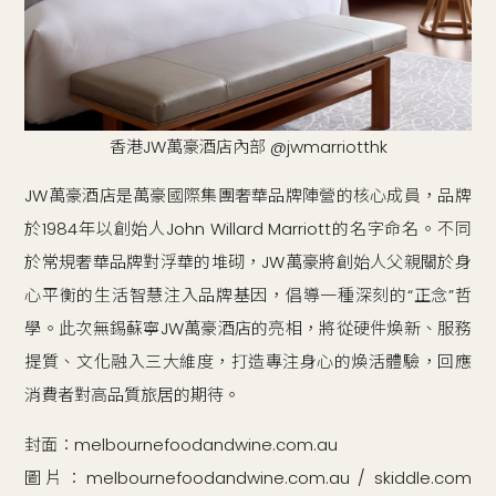
香港JW萬豪酒店內部 @jwmarriotthk
JW萬豪酒店是萬豪國際集團奢華品牌陣營的核心成員，品牌
於1984年以創始人John Willard Marriott的名字命名。不同
於常規奢華品牌對浮華的堆砌，JW萬豪將創始人父親關於身
心平衡的生活智慧注入品牌基因，倡導一種深刻的“正念”哲
學。此次無錫蘇寧JW萬豪酒店的亮相，將從硬件煥新、服務
提質、文化融入三大維度，打造專注身心的煥活體驗，回應
消費者對高品質旅居的期待。
封面：melbournefoodandwine.com.au
圖片：melbournefoodandwine.com.au / skiddle.com