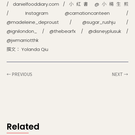
/ danielfooddiary.com / 小紅書 @小楊生煎
/ Instagram @carnationcanteen /
@madeleine_deproust / @sugar_rushju /
@ignilondon_ / @thebearfx / @disneyplusuk /
@jwmarriotthk
撰文： Yolanda Qiu
← PREVIOUS
NEXT →
Related