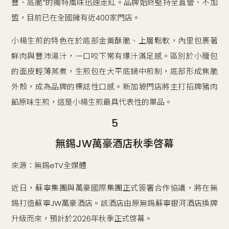
豐、底脆”的獨特風味迅速走紅。品牌始終堅持全直營、不加
盟，目前已在全國擁有近400家門店。
小楊生煎的特色在於底部金黃酥脆、上層鬆軟，內里包裹著
鮮肉與豐沛湯汁，一口咬下常有爆汁滿足感。區別於小籠包
的面皮輕薄蒸煮，生煎包在大平底鍋中煎制，底部形成焦脆
外殼，成為品牌的標誌性口感。新加坡門店將主打招牌豬肉
餡原味生煎，這是小楊生煎最具代表性的單品。
5
無錫JW萬豪酒店秋季啓幕
來源：無錫eTV全媒體
近日，蘇寧集團與萬豪國際集團正式簽署合作協議，將在無
錫打造蘇寧JW萬豪酒店。該酒店由原無錫蘇寧銀河酒店換牌
升級而來，預計於2026年秋季正式啓幕。