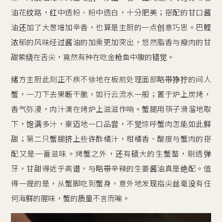
油花纹路，红中透粉、粉中透白，十分肥美；搭配的甘口酱
油还加了大葱增加辛香，也算是主厨的一点创意巧思。巴鲣
浓郁的风味经过酱油的加乘更加突出，悠然脂香与瘦肉的甘
甜萦绕在舌尖，竟然有种在吃金枪鱼中腹的错觉。
绪方主厨此刻正不疾不徐地在板前处理面部略带狰狞的间人
蟹，一刀下去果断干脆，如行云流水一般；置于炉上炭烤，
香气弥漫，肉汁滴在烤炉上滋滋作响。蟹腿用筷子滑溜地取
下，饱满多汁，豪迈地一口品尝，不觉惊呼蟹肉怎能如此鲜
甜；第二只蟹腿挤上些许酢橘汁，柑橘香、酸度与蟹肉的搭
配又是一番滋味。烤蟹之外，还有硕大的生蟹螯，剔透弹
牙，甘甜得近乎离谱，与略带辛辣的生姜酱油真是绝配。值
得一提的是，从蟹脚吃到蟹身，意外地发现指尖丝毫没有任
何海鲜的腥味，蟹的质量不言而喻。