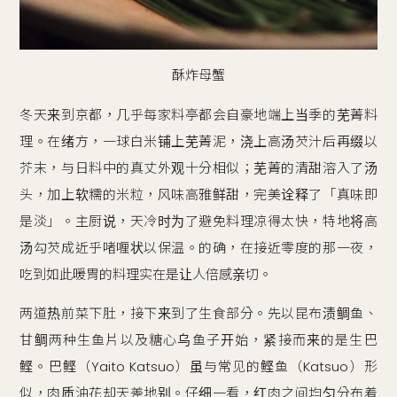
酥炸母蟹
冬天来到京都，几乎每家料亭都会自豪地端上当季的芜菁料
理。在绪方，一球白米铺上芜菁泥，浇上高汤芡汁后再缀以
芥末，与日料中的真丈外观十分相似；芜菁的清甜溶入了汤
头，加上软糯的米粒，风味高雅鲜甜，完美诠释了「真味即
是淡」。主厨说，天冷时为了避免料理凉得太快，特地将高
汤勾芡成近乎啫喱状以保温。的确，在接近零度的那一夜，
吃到如此暖胃的料理实在是让人倍感亲切。
两道热前菜下肚，接下来到了生食部分。先以昆布渍鲷鱼、
甘鲷两种生鱼片以及糖心乌鱼子开始，紧接而来的是生巴
鲣。巴鲣（Yaito Katsuo）虽与常见的鲣鱼（Katsuo）形
似，肉质油花却天差地别。仔细一看，红肉之间均匀分布着