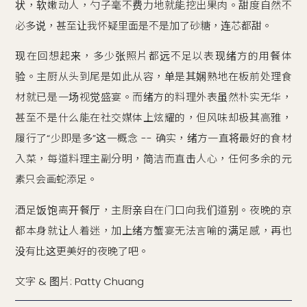
状，软嫩动人，勺子毫不费力地就能挖出果肉。甜度自然不
必多说，甚至让我怀疑里面是不是加了砂糖，连芯都甜。
现在回想起来，多少张照片都远不足以表现绪方的用餐体
验。主厨从头到尾是如此从容，单是其娴熟地在板前处理食
材就已是一场视觉盛宴。而绪方的料理外表虽然朴实无华，
甚至不是什么能在社交媒体上炫耀的，但风味却极其高雅，
履行了“少即是多”这一概念 -- 确实，绪方一直将最好的食材
入菜，每道料理主副分明，简洁而直击人心，任何多余的元
素只会画蛇添足。
酒足饭饱离开餐厅，主厨亲自在门口向我们道别。夜晚的京
都本身就让人着迷，加上绪方蟹宴无法言喻的满足感，再也
没有比这更美好的夜晚了吧。
文字 & 图片: Patty Chuang