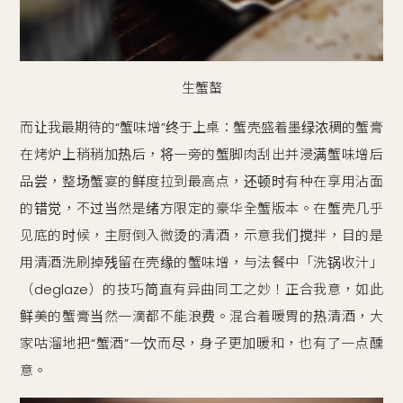
生蟹螯
而让我最期待的“蟹味增”终于上桌：蟹壳盛着墨绿浓稠的蟹膏
在烤炉上稍稍加热后，将一旁的蟹脚肉刮出并浸满蟹味增后
品尝，整场蟹宴的鲜度拉到最高点，还顿时有种在享用沾面
的错觉，不过当然是绪方限定的豪华全蟹版本。在蟹壳几乎
见底的时候，主厨倒入微烫的清酒，示意我们搅拌，目的是
用清酒洗刷掉残留在壳缘的蟹味增，与法餐中「洗锅收汁」
（deglaze）的技巧简直有异曲同工之妙！正合我意，如此
鲜美的蟹膏当然一滴都不能浪费。混合着暖胃的热清酒，大
家咕溜地把“蟹酒”一饮而尽，身子更加暖和，也有了一点醺
意。