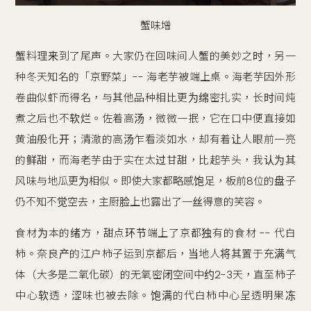
蟹味增
蟹料理来到了尾声。大家仍在回味间人蟹的美妙之时，另一
种冬天知名的「京野菜」-- 海老芋被端上桌。海老芋因外形
卷曲似虾而得名，与其他品种相比更为绵密扎实，长时间炖
煮之后也不软烂。佐着高汤，微微一抿，它在口中便直接如
黄油般化开；清澈的高汤乍看淡如水，却有着让人眼前一亮
的鲜甜，而海老芋由于实在太过甘甜，比起芋头，我认为其
风味与地瓜更为相似。即使大家都略感饱足，板前8位的盘子
仍不知不觉空去，主厨脸上也露出了一丝得意的笑容。
食材为本的绪方，甜点环节端上了京都独有的食材 -- 代白
柿。奈良产的江户柿子运到京都后，当地人将其置于充满气
体（大多是二氧化碳）的无氧密闭空间中约2-3天，直至柿子
中心软透，涩味也被去除。饱满的代白柿中心呈透明果冻