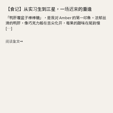
【食记】从实习生到三星，一场迟来的重逢
「鸭肝覆盆子棒棒糖」，是我对 Amber 的第一印象。浓郁丝
滑的鸭肝，像巧克力般在舌尖化开，莓果的甜味在尾韵慢
[…]
阅读全文