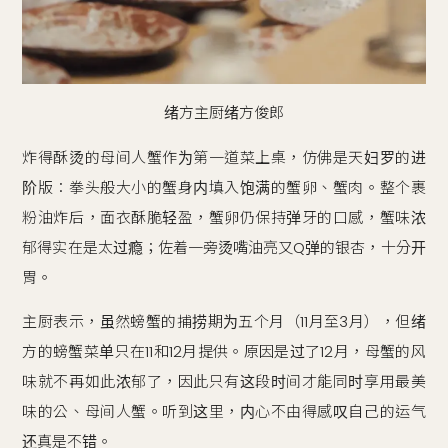
绪方主厨绪方俊郎
炸得酥烫的母间人蟹作为第一道菜上桌，仿佛是天妇罗的进
阶版：拳头般大小的蟹身内填入饱满的蟹卵、蟹肉。整个裹
粉油炸后，面衣酥脆轻盈，蟹卵仍保持弹牙的口感，蟹味浓
郁得实在是太过瘾；佐着一旁烫嘴油亮又Q弹的银杏，十分开
胃。
主厨表示，虽然螃蟹的捕捞期为五个月（11月至3月），但绪
方的螃蟹菜单只在11和12月提供。原因是过了12月，母蟹的风
味就不再如此浓郁了，因此只有这段时间才能同时享用最美
味的公、母间人蟹。听到这里，内心不由得感叹自己的运气
还真是不错。