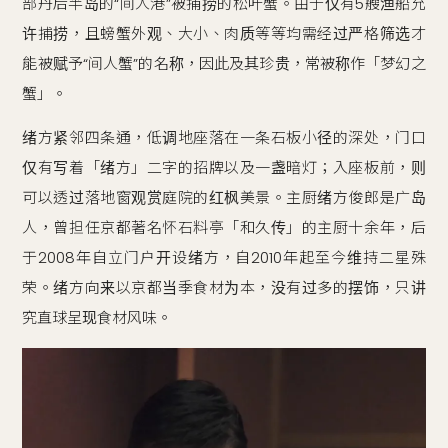
部丹后半岛的“间人港”被捕捞的松叶蟹。由于仅有5艘渔船允
许捕捞，且螃蟹外观、大小、肉质等等均需经过严格筛选才
能被赋予“间人蟹”的名称，因此及其珍贵，常被称作「梦幻之
蟹」。
绪方紧邻四条通，低调地座落在一条石板小径的深处，门口
仅有写着「绪方」二字的招牌以及一盏暗灯；入座板前，则
可以透过落地窗观赏庭院的红枫美景。主厨绪方俊郎是广岛
人，曾担任京都著名怀石料亭「和久传」的主厨十余年，后
于2008年自立门户开设绪方，自2010年起至今维持二星殊
荣。绪方向来以京都当季食材为本，没有过多的摆饰，只讲
究直球呈现食材风味。