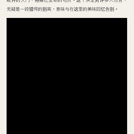
敞开的大门，将搬迁至新的地点。这个决定对许多人而言，
无疑是一段错愕的别离，意味与在这里的美味回忆告别。