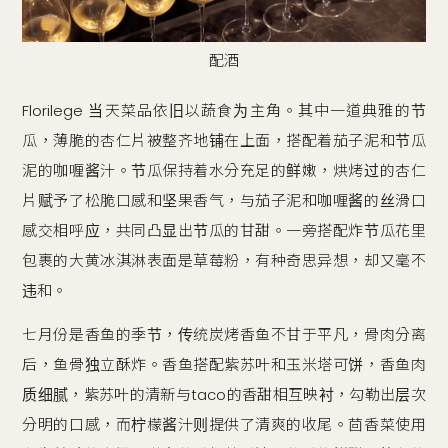
配酒
Florilege 当天菜品依旧以蔬食为主角。其中一道典雅的节
瓜，薄脆的杏仁片被整齐地铺在上面，搭配着茄子泥和节瓜
泥的咖喱酱汁。节瓜保持着水分充足的鲜嫩，烘烤过的杏仁
片赋予了松脆口感和坚果香气，与茄子泥和咖喱酱的丝滑口
感交相呼应，共同凸显出节瓜的甘甜。一旁搭配炸节瓜花里
包裹的大黄冰淇淋表面是草莓粉，有种奇思异想，却又毫不
违和。
七月份是香鱼的季节，传统炭烤香鱼不甘于平凡，骨肉分离
后，鱼骨独立酥炸。香鱼搭配紫苏叶和玉米塔可饼，香鱼肉
质细腻，紫苏叶的清新与taco的香甜相互映衬，勾勒出层次
分明的口感，而柠檬酱汁则提供了清爽的收尾。茴香菜使用