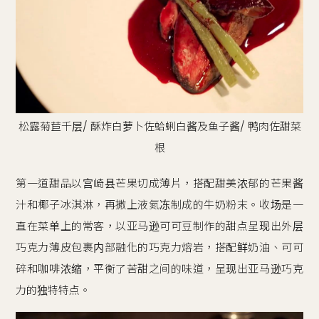
松露菊苣千层‍/ 酥炸白萝卜佐蛤蜊白酱及鱼子酱‍/ 鸭肉佐甜菜
根
第一道甜品以宫崎县芒果切成薄片，搭配甜美浓郁的芒果酱
汁和椰子冰淇淋，再撒上液氮冻制成的牛奶粉末。收场是一
直在菜单上的常客，以亚马逊可可豆制作的甜点呈现出外层
巧克力薄皮包裹内部融化的巧克力熔岩，搭配鲜奶油、可可
碎和咖啡浓缩，平衡了苦甜之间的味道，呈现出亚马逊巧克
力的独特特点。