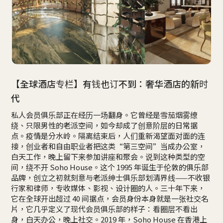
【全球酒店专栏】有钱也订不到：奢华酒店的新时
代
私人会员俱乐部正在经历一场翻身。它曾经是雪茄烟雾缭
绕、只限男性的老派空间，如今却成了创意阶层的日常据
点。疫情是分水岭。隔离结束后，人们重新渴望面对面的连
接，创业者和自由职业者把这类“第三空间”当成办公室，
白天工作，晚上留下来参加讲座和聚会。说到这种类型的空
间，绕不开 Soho House。这个 1995 年诞生于伦敦的俱乐部
品牌，创立之初就刻意与老派绅士俱乐部划清界线——不收银
行家和律师，专收媒体、影视、设计圈的人。三十年下来，
它在全球开出超过 40 间据点，会员身份本身就是一张社交名
片，它几乎定义了现代会员俱乐部的样子：看圈层不看出
身，白天办公，晚上社交。2019 年，Soho House 在香港上