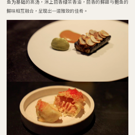
鱼为基础的高汤，淋上茴香绿茶香油，茴香的鲜甜与鲍鱼的
鲜味相互融合，呈现出一道雅致的佳肴。