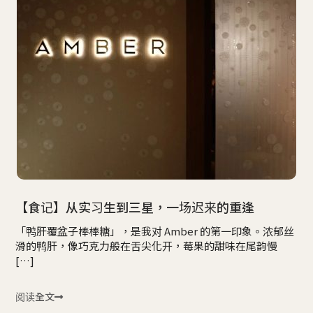
【食记】从实习生到三星，一场迟来的重逢
「鸭肝覆盆子棒棒糖」，是我对 Amber 的第一印象。浓郁丝
滑的鸭肝，像巧克力般在舌尖化开，莓果的甜味在尾韵慢
[…]
阅读全文