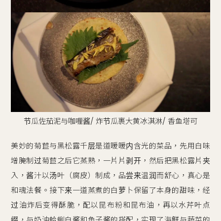
节瓜佐茄泥与咖喱酱‍/ 炸节瓜裹大黄冰淇淋‍/ 香鱼塔可
美妙的菊苣与黑松露千层是道暖暖内含光的菜品，先用白味
增腌制过菊苣之后它蒸熟，一片片剥开，然后把黑松露片夹
入，酱汁以汤叶（腐皮）制成，品尝来温润而舒心，真心是
和魂法餐。接下来一道蒸煮的白萝卜保留了本身的甜味，经
过油炸后变得酥脆，配以昆布粉和昆布油，再以水芹叶点
缀，与奶油蛤蜊白酱和鱼子酱的搭配，实现了海鲜与蔬菜的