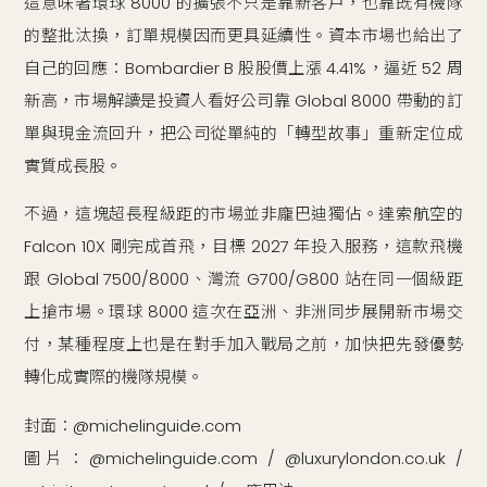
這意味著環球 8000 的擴張不只是靠新客戶，也靠既有機隊
的整批汰換，訂單規模因而更具延續性。資本市場也給出了
自己的回應：Bombardier B 股股價上漲 4.41%，逼近 52 周
新高，市場解讀是投資人看好公司靠 Global 8000 帶動的訂
單與現金流回升，把公司從單純的「轉型故事」重新定位成
實質成長股。
不過，這塊超長程級距的市場並非龐巴迪獨佔。達索航空的
Falcon 10X 剛完成首飛，目標 2027 年投入服務，這款飛機
跟 Global 7500/8000、灣流 G700/G800 站在同一個級距
上搶市場。環球 8000 這次在亞洲、非洲同步展開新市場交
付，某種程度上也是在對手加入戰局之前，加快把先發優勢
轉化成實際的機隊規模。
封面：@michelinguide.com
圖片：@michelinguide.com / @luxurylondon.co.uk /