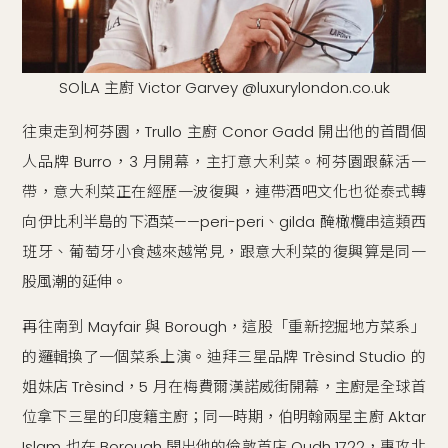
SO|LA 主廚 Victor Garvey @luxurylondon.co.uk
往東走到柯芬園，Trullo 主廚 Conor Gadd 開出他的首間個
人品牌 Burro，3 月開幕，主打意大利菜。柯芬園跟蘇活一
帶，意大利菜正在經歷一波復興，連帶酒吧文化也從泰式轉
向伊比利半島的下酒菜——peri-peri、gilda 醃橄欖串這類西
班牙、葡萄牙小食越來越常見，跟意大利菜的復興算是同一
股風潮的延伸。
再往南到 Mayfair 與 Borough，這股「重新挖掘地方菜系」
的邏輯換了一個菜系上演。迪拜三星品牌 Trèsind Studio 的
姐妹店 Trèsind，5 月在梅費爾漢諾威街開幕，主廚是全球首
位拿下三星的印度籍主廚；同一時期，伯明翰兩星主廚 Aktar
Islam 也在 Borough 開出他的倫敦首店 Oudh 1722，專攻北