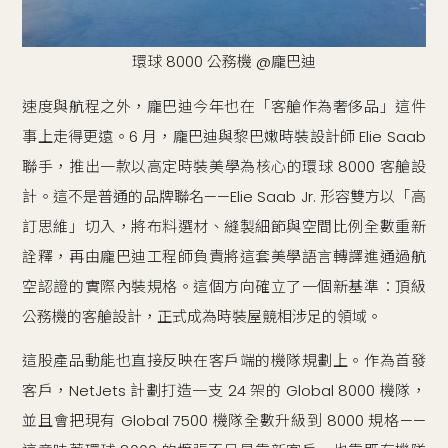
環球 8000 公務機 @龐巴迪
速度與航程之外，龐巴迪今年也在「客艙作為奢侈品」這件
事上走得更遠。6 月，龐巴迪與黎巴嫩時裝設計師 Elie Saab
聯手，推出一款以高定時裝美學為核心的環球 8000 客艙設
計。這不是普通的品牌聯名——Elie Saab Jr. 形容雙方以「高
訂思維」切入，將布料選材、縫製細節與空間比例全數重新
詮釋，再由龐巴迪工程師負責將這套美學語言轉譯進通過航
空認證的實際內裝規格。這個方向確立了一個新基準：頂級
公務機的客艙設計，正式成為時裝屋競相涉足的領域。
這股產品動能也直接反映在客戶端的機隊規劃上。作為首發
客戶，NetJets 計劃打造一支 24 架的 Global 8000 機隊，
並且會把現有 Global 7500 機隊全數升級到 8000 規格——