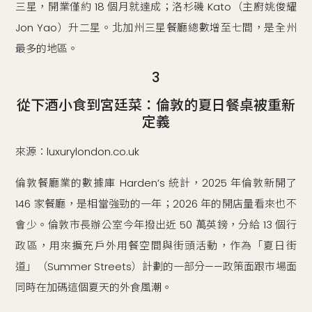
三星，開業僅約 18 個月就達成；洛杉磯 Kato（主廚姚俊耀
Jon Yao）升二星。北加州三星餐廳總數增至七間，是全州
最多的地區。
3
從下酒小食到宮廷菜：倫敦的夏日餐桌被重新
定義
來源：luxurylondon.co.uk
倫敦餐廳業的數據庫 Harden’s 統計，2025 年倫敦新開了
146 家餐廳，是相當強勁的一年；2026 年的開店量看來也不
會少。倫敦市長辦公室今年撥出近 50 萬英鎊，分給 13 個行
政區，用來擴充戶外用餐空間與街頭活動，作為「夏日街
道」（Summer Streets）計劃的一部分——政策面跟市場面
同時在加碼這個夏天的外食風潮。