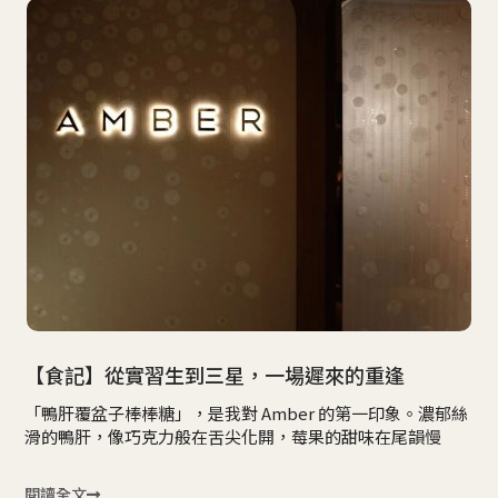
【食記】從實習生到三星，一場遲來的重逢
「鴨肝覆盆子棒棒糖」，是我對 Amber 的第一印象。濃郁絲
滑的鴨肝，像巧克力般在舌尖化開，莓果的甜味在尾韻慢
閱讀全文