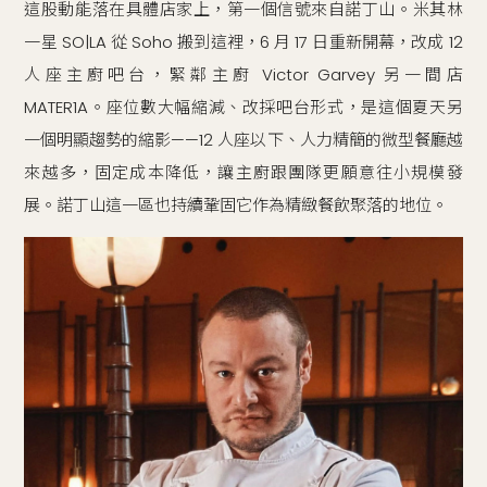
這股動能落在具體店家上，第一個信號來自諾丁山。米其林
一星 SO|LA 從 Soho 搬到這裡，6 月 17 日重新開幕，改成 12
人座主廚吧台，緊鄰主廚 Victor Garvey 另一間店
MATER1A。座位數大幅縮減、改採吧台形式，是這個夏天另
一個明顯趨勢的縮影——12 人座以下、人力精簡的微型餐廳越
來越多，固定成本降低，讓主廚跟團隊更願意往小規模發
展。諾丁山這一區也持續鞏固它作為精緻餐飲聚落的地位。