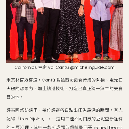
Californios 主廚 Val Cantú @michelinguide.com
米其林官方寫道，Cantú 對墨西哥飲食傳統的熱情、電光石
火般的想象力，加上精湛技術，打造出真正獨一無二的美食
目的地。
評審圓桌訪談里，幾位評審各自點出印象最深的瞬間。有人
記得「tres frijoles」，一道用三種不同口感的豆泥重新詮釋
的三豆料理，其中一款打成類似傳統墨西哥 refried beans