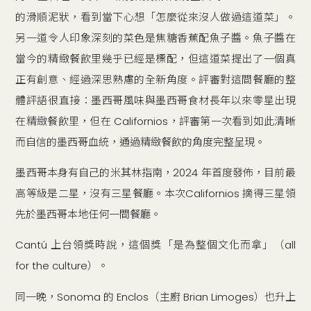
的滑順泥狀，看到當下心想「怎麼從來沒人做過這道菜」。
另一道令人印象深刻的菜色是焦糖香蕉配魚子醬。魚子醬在
當今的精緻餐飲里幾乎已經是標配，但這道菜提出了一個真
正有創意、經過深思熟慮的全新角度。評審對這間餐廳的整
體評語很直接：墨西哥風味與墨西哥食材長年以來零星出現
在精緻餐飲里，但在 Californios，評審第一次看到如此清晰
而自信的墨西哥血統，通過精緻餐飲的角度完整呈現。
墨西哥本身有自己的米其林指南，2024 年首度發佈，目前最
高等級是二星，沒有三星餐廳。本次Californios 摘得三星領
先於墨西哥本地任何一間餐廳。
Cantú 上台領獎時說，這個獎「是為整個文化而拿」（all
for the culture）。
同一晚，Sonoma 的 Enclos（主廚 Brian Limoges）也升上