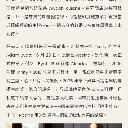
印度勒克瑙宮廷菜系 Awadhi cuisine。這兩間店的共同點
是，都不是常見的咖喱館路線，而是把印度地方菜系直接當
成精緻餐飲的主體來做——過去在倫敦很少被這樣單獨拿出來
對待。
旺茲沃斯這邊則是另一種故事。米其林一星 Trinity 的主廚
Adam Byatt，6 月 29 日在此開出 Rosina，是他第一次正
式做意大利菜。Byatt 16 歲就進 Claridge’s 當學徒，2006
年開 Trinity，2016 年拿下米其林一星，現任英國皇家廚藝學
院主席，名下共有六間餐廳，2025 年拿下米其林指南年度導
師主廚獎。他公開說過，外界認識他是做英式法式料理，但
私底下給家人做的一直是意大利菜；開店前他還帶團隊專程
去意大利考察食材跟做法——跟前面幾家店主打「陌生菜系」
不同，Rosina 走的是資深主廚回頭做私房菜的路線。