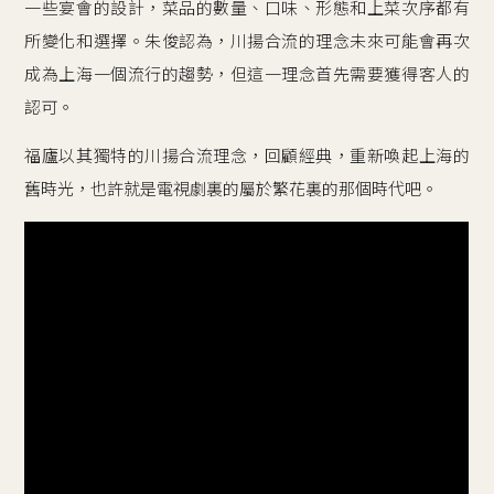
一些宴會的設計，菜品的數量、口味、形態和上菜次序都有
所變化和選擇。朱俊認為，川揚合流的理念未來可能會再次
成為上海一個流行的趨勢，但這一理念首先需要獲得客人的
認可。
福廬以其獨特的川揚合流理念，回顧經典，重新喚起上海的
舊時光，也許就是電視劇裏的屬於繁花裏的那個時代吧。