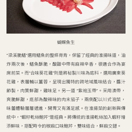
蝴蝶魚生
“梁溪脆鱔”選用鱔魚的整條脊背，保留了經典的淮揚味道，油
炸兩次後，鱔魚酥脆，酸甜中帶有麻辣辛香，很適合作為宴
席前菜。而“合味葵花雞”則是將秘製川味為底料，選用廣東葵
花雞，表層輔以薑蓉，呈現出獨特的跨地域風味結合，醬汁
節製，肉質鮮甜，雞味足。另一道 “紫袍玉帶”。采用澳帶，
爽脆鮮甜，底部為酸辣味的肉末茄子，兩側配以川式泡菜，
味蕾體驗層層遞進，開胃又有滿足感。在淮揚菜的創新與傳
統中，“蝦籽乾絲鮑芹”是經典。將傳統的淮揚乾絲加入蝦籽增
添鮮味，搭配時令的椒麻口味鮑芹，雙味結合，鮮麻交錯。