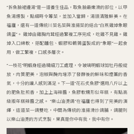
“拆魚臉裙邊湯”是一道養生佳品，取魚臉最嫩滑的部位，以甲
魚湯煨製，點綴時令蓴菜，並加入當歸，湯頭清雅鮮美。在
福廬，還有一道傳統川菜名菜與淮揚菜的結合“白燕雞焯象眼
鴿蛋”。 雞焯由雞胸肉茸經過繁複工序完成，吃雞不見雞。雞
焯入口綿軟，搭配麵包、蝦膠和鵪鶉蛋製成的“象眼”一起食
用，做工繁複，口感多層次。
“一枝花”明蝦身經過精細刀工處理，令玻璃明蝦球如牡丹般綻
放，肉質肥美，泡椒與醃肉增添了發酵後的鮮味和煙薰的香
氣，十分的讓人感到滿足。下一道“花石炙魚膠”選用八斤以上
的肥魚肚煎香，加上上海辣醬，魚膠軟糯形似年糕，有點高
級版年糕辣醬之感。 “樂山油燙鴿”在福廬也得到了完美的演
繹，這道菜一鴿雙吃，中間為傳統的淮揚滑炒鴿脯，鴿腿則
以樂山油燙的方式烹製，果真是你中有我，我中有你。