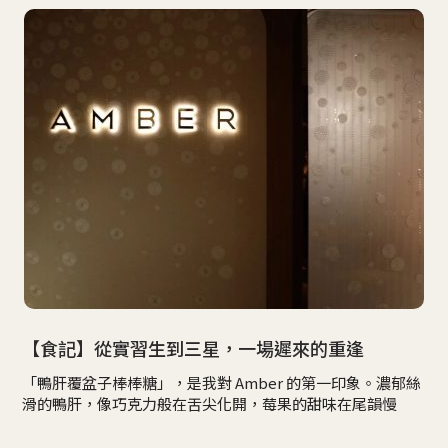
【食記】從實習生到三星，一場遲來的重逢
「鴨肝覆盆子棒棒糖」，是我對 Amber 的第一印象。濃郁絲
滑的鴨肝，像巧克力般在舌尖化開，莓果的甜味在尾韻慢