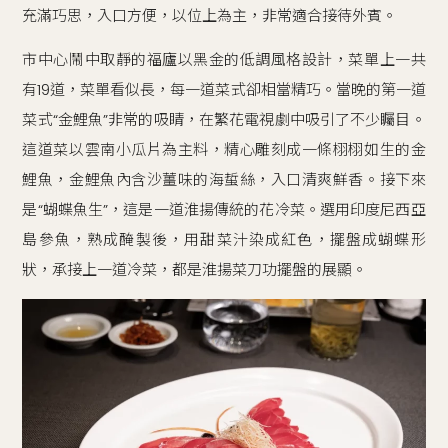
充滿巧思，入口方便，以位上為主，非常適合接待外賓。
市中心鬧中取靜的福廬以黑金的低調風格設計，菜單上一共
有19道，菜單看似長，每一道菜式卻相當精巧。當晚的第一道
菜式“金鯉魚”非常的吸睛，在繁花電視劇中吸引了不少矚目。
這道菜以雲南小瓜片為主料，精心雕刻成一條栩栩如生的金
鯉魚，金鯉魚內含沙薑味的海蜇絲，入口清爽鮮香。接下來
是“蝴蝶魚生”，這是一道淮揚傳統的花冷菜。選用印度尼西亞
島參魚，熟成醃製後，用甜菜汁染成紅色，擺盤成蝴蝶形
狀，承接上一道冷菜，都是淮揚菜刀功擺盤的展顯。