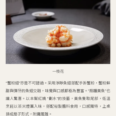
一枝花
“蟹粉翅”亦是不可錯過。采用淨睜魚翅搭配手拆蟹粉，蟹粉鮮
甜與彈牙的魚翅交融，味覺與口感都極為豐富。“扇麵黃魚”也
讓人驚喜。以本幫紅燒 “劃水”的技藝，黃魚隻取尾部，低溫
烹飪以茶米煙薰入味，搭配秘製醬料食用，口感獨特，上桌
排成扇子形式，附庸風雅。