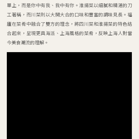
單上，而是你中有我、我中有你。淮揚菜以細膩和精湛的刀
工著稱，而川菜則以大開大合的口味和豐富的調味見長。福
廬在菜肴中融合了雙方的理念，將四川菜和淮揚菜的特色結
合起來，呈現更具海派、上海風格的菜肴，反映上海人對當
今美食潮流的理解。