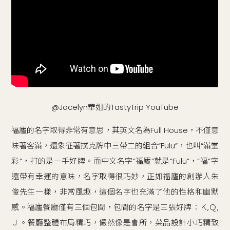
@Jocelyn華姐的TastyTrip YouTube
福廬的名字取得非常有意思，其英文名為Full House，不僅意
味著客滿，還象征著撲克牌中三帶二的組合“Fulu”，也叫“滿堂
彩”，打的是一手好牌。而中文名字“福廬”就是“Fulu”，“福”字
還帶有幸運的意味，名字取得很巧妙，正如福廬的創辦人朱
俊先生一樣，非常風趣，這個名字也充滿了他的性格和幽默
感。福廬餐廳僅有三個包間，包間的名字是三張好牌：Ｋ,Ｑ,
Ｊ。餐廳整體布局精巧，儼然像是會所，菜品設計小巧精致