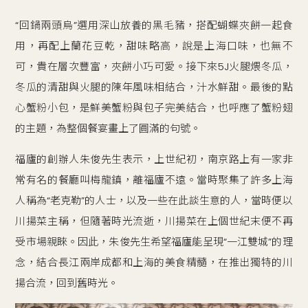
“回鍋兩頭烏”選用深山放養的黑毛豬，搭配蝴蝶夾餅一起食
用，再配上蘭花豆乾，甜味略高，說是上海口味，也無不
可，貴在層次豐富，夾餅小巧可愛。接下來5J火腿煨冬瓜，
冬瓜的清甜與火腿的陳年風味相結合，汁水鮮甜。最後的點
心蟹粉小包，是鮮美蟹粉與包子完美結合，也呼應了蟹粉翅
的主題，為整個餐宴畫上了圓滿的句號。
福廬的創辦人朱俊先生表示，上世紀初，南京路上有一家非
常有名的餐廳叫梅龍鎮，離福廬不遠。當時聚集了許多上海
人稱為“老克勒”的人士，以及一些在此談生意的人，當時便以
川揚菜主稱，但隨著時光流逝，川揚菜在上個世紀末便不再
受市場親睞。因此，朱俊先生希望福廬能呈現“一江雙城”的理
念，結合長江兩岸成都和上海的美食精髓，在推出獨特的川
揚合流，回到舊時光。