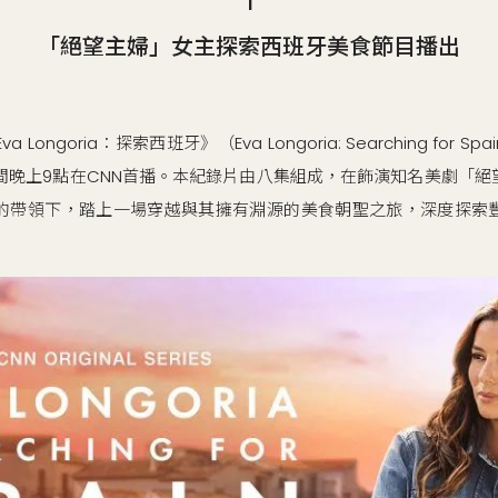
1
「絕望主婦」女主探索西班牙美食節目播出
Longoria：探索西班牙》（Eva Longoria: Searching for S
間晚上9點在CNN首播。本紀錄片由八集組成，在飾演知名美劇「
goria的帶領下，踏上一場穿越與其擁有淵源的美食朝聖之旅，深度探