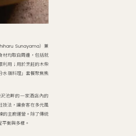
ru Sunayama）兼
食材均取自周邊，包括就
環利用；用於烹飪的木柴
分水嶺料理」套餐聚焦熊
猿沢池畔的一家酒店內的
烹飪技法，讓食客在多元風
店歷練的主廚運營。除了傳統
程平衡與多樣。