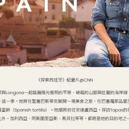
《探索西班牙》纪录片@CNN
與Longoria一起踏遍陽光普照的平原、崎嶇的山脈與壯麗的海岸
。這一季，她將在聖塞巴斯蒂安展開一場美食之旅、在巴塞羅那品嘗
餅（Spanish tortilla）。她還將前往安達盧西亞，探訪Tapa
此外，加利西亞、阿斯圖里亞斯、馬貝拉等等，都將是她的目的地之