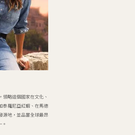
線，領略這個國家在文化、
加泰羅尼亞紅蝦、在馬德
s的發源地，並品嘗全球最昂
一。