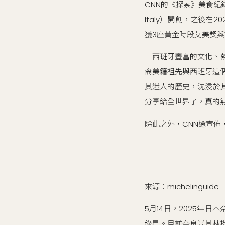
CNN的《探索》美食紀錄片
Italy）開創，之後在20
獲3座黃金時段艾美獎與
「西班牙豐富的文化、
裔美籍祖先與西班牙這個
其迷人的歷史，沈浸於
分享給全世界了，真的
除此之外，CNN還宣佈，節
來源：michelinguide‍
‍‍5月14日，2025
綠星。目前奈良米其林指