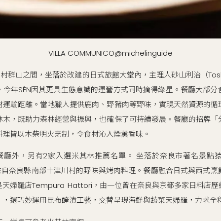
VILLA COMMUNICO@michelinguide
村群山之間，坐落於改建的日式旅館大堂內，主理人砂山利治（Toshiha
。今年SÉN因其更具生態意識的運營方式同時摘得綠星。餐廳大部分
材運輸距離。當地獵人提供鹿肉、野豬肉等野味，實現天然資源的循
林木，既助力森林經營與振興，也確保了可持續發展。餐廳的招牌「
料理皆以木柴明火烹制，令食材沁入煙薰香味。
餐廳外，另有2家入選米其林推薦名單。 坐落於奈良市著名景點
廳，主打來自奈良縣南部十津川村的野味與烤肉料理。餐廳融合日式與西式
婦羅店Tempura Hattori，由一位曾在奈良與京都多家日料
），還巧妙運用昆布醃漬工藝，交替呈現海鮮與蔬菜天婦羅，力求全