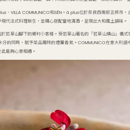
us、VILLA COMMUNICO和SÉN。à plus位於奈良西南部五
予現代法式料理新生，並精心搭配當地清酒，呈現出大和風土韻味。
NICO坐落於若草山腳下的鄉村小客棧。受若草山著名的「若草山燒山」儀
分的同時，賦予菜品獨特的煙薰香氣。COMMUNICO在意大利
在此能夠心意相通。