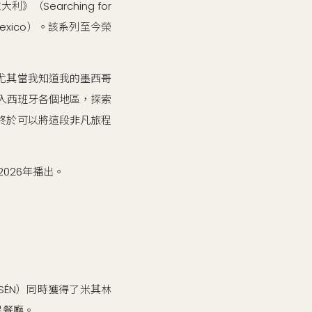
（Searching for
 Mexico）。該系列至今榮
尤其當我知道我的墨西哥
深入西班牙各個地區，探索
終於可以將這段非凡旅程
2026年播出。
（SÉN）同時獲得了米其林
星餐廳。