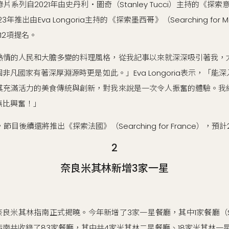
系列自2021年由史丹利・圖奇（Stanley Tucci）主持的《探索意大利》
23年推出由Eva Longoria主持的《探索墨西哥》（Searching for
12項提名。
熱情的人民和大膽多變的料理風格，從我記事以來就深深吸引著我，
非凡國家有著深厚淵源時更是如此。」Eva Longoria表示，「能
其充滿活力的美食傳統與創新，對我來說是一次令人振奮的體驗。我
無比興奮！」
目後續還將推出《探索法國》（Searching for France），預計
2
奈良米其林新增3家一星
年日本奈良米其林指南正式揭曉。今年新增了3家一星餐廳，其中1家餐廳
南共收錄了83家餐廳，其中共4家米其林二星餐廳、18家米其林一