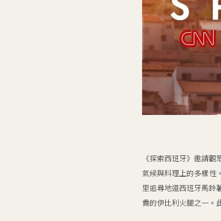
《探索西班牙》邀請觀眾
氣候與料理上的多樣性
里追尋地道西班牙馬鈴薯蛋
貴的伊比利火腿之一。