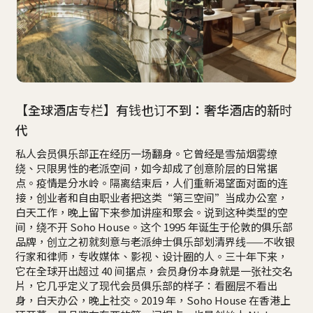
【全球酒店专栏】有钱也订不到：奢华酒店的新时
代
私人会员俱乐部正在经历一场翻身。它曾经是雪茄烟雾缭
绕、只限男性的老派空间，如今却成了创意阶层的日常据
点。疫情是分水岭。隔离结束后，人们重新渴望面对面的连
接，创业者和自由职业者把这类“第三空间”当成办公室，
白天工作，晚上留下来参加讲座和聚会。说到这种类型的空
间，绕不开 Soho House。这个 1995 年诞生于伦敦的俱乐部
品牌，创立之初就刻意与老派绅士俱乐部划清界线——不收银
行家和律师，专收媒体、影视、设计圈的人。三十年下来，
它在全球开出超过 40 间据点，会员身份本身就是一张社交名
片，它几乎定义了现代会员俱乐部的样子：看圈层不看出
身，白天办公，晚上社交。2019 年，Soho House 在香港上