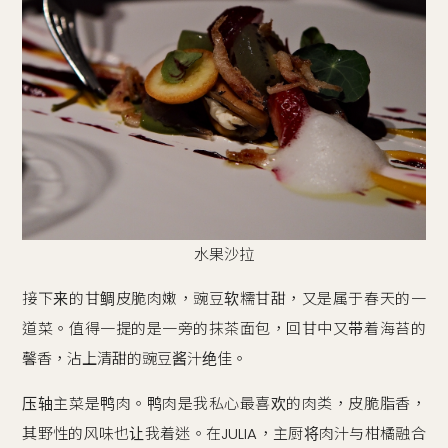
水果沙拉
接下来的甘鲷皮脆肉嫩，豌豆软糯甘甜，又是属于春天的一
道菜。值得一提的是一旁的抹茶面包，回甘中又带着海苔的
馨香，沾上清甜的豌豆酱汁绝佳。
压轴主菜是鸭肉。鸭肉是我私心最喜欢的肉类，皮脆脂香，
其野性的风味也让我着迷。在JULIA，主厨将肉汁与柑橘融合