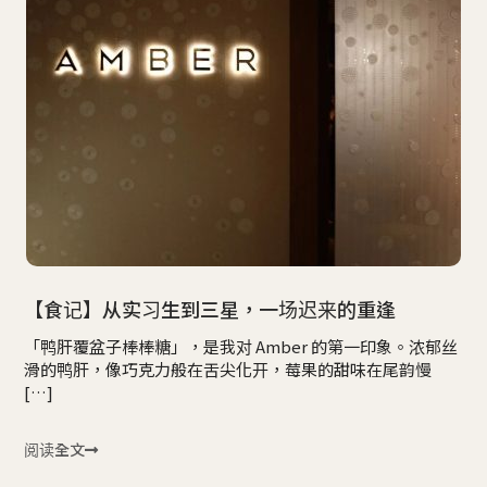
【食记】从实习生到三星，一场迟来的重逢
「鸭肝覆盆子棒棒糖」，是我对 Amber 的第一印象。浓郁丝
滑的鸭肝，像巧克力般在舌尖化开，莓果的甜味在尾韵慢
[…]
阅读全文