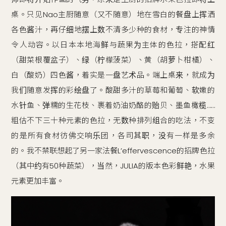
桌。只见Nao主厨随意（又不随意）地在雪白的餐盘上挥洒
各色酱汁，再仔细地摆上数不清多少种的食材，专注的神情
令人动容。以日本本地海鲜与蔬果为主体的色拉，搭配红
（甜菜根覆盆子）、绿（柠檬菠菜）、黄（胡萝卜柑橘）、
白（酸奶）四色酱，着实是一盘艺术品。端上桌来，就成为
我们随意发挥的彩绘盘了。酸甜多汁的草莓和葡萄、软嫩的
水针鱼、弹糯的生花枝、裹着奶油奶酪的贻贝、墨鱼橄榄……
粗估不下三十种元素的色拉，无数种排列组合的吃法，不变
的是所有食材彷佛交响乐团，各司其职，没有一样是多余
的。我不禁联想起了另一家法餐L’effervescence的招牌色拉
（其中约有50种蔬菜），当然，JULIA的版本色彩鲜艳，水果
元素更加丰富。