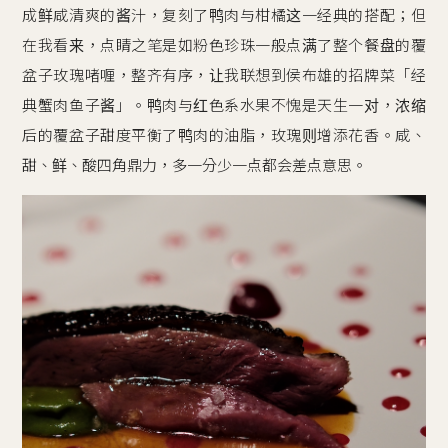
成鲜咸清爽的酱汁，复刻了鸭肉与柑橘这一经典的搭配；但
在我看来，点睛之笔是如粉色珍珠一般点满了整个餐盘的覆
盆子玫瑰啫喱，整齐有序，让我联想到侯布雄的招牌菜「经
典蟹肉鱼子酱」。鸭肉与红色系水果不愧是天生一对，浓缩
后的覆盆子甜度平衡了鸭肉的油脂，玫瑰则增添花香。咸、
甜、鲜、酸四角鼎力，多一分少一点都会差点意思。