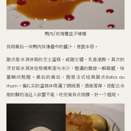
鸭肉/玫瑰覆盆子啫喱
我用最后一块鸭肉抹净盘中的酱汁，意犹未尽。
甜点是冰淇淋版的芝士蛋糕，咸甜交错，乳香浓醇。其次的
洋甘菊冰淇淋佐柑橘果冻与冰沙，饱满的酸度一解甜腻，味
蕾瞬间甦醒。最后的最后，则是法式经典甜点Baba au
rhum。偏扎实的蛋糕体吸满了朗姆酒，酒香浑厚，搭配云朵
般的鲜奶油让人欲罢不能，吃完竟有点微醺，好一个结尾。