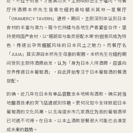
处、不过于刻意，才是真功夫。主厨Nao出生于福冈，与餐
厅侍酒师本桥先生皆曾在纽约曼哈顿米其林一星餐厅
「GRAMERCY TAVERN」进修。期间，主厨深刻体认到日本
食材的丰富与潜力。现今也持续与各地生产者紧密合作，坚
持使用国产食材，以“将蔬菜与鱼类搭配水果”的创意风格为特
色，传递出孕育细腻风味的日本风土之魅力。而餐厅名
「JULIA」其实源自本桥先生母亲的昵称。本桥先生在纽约期
间受到主厨侍酒师启发，认为「身为日本人侍酒师，应该向
世界传递日本葡萄酒」，自此开始专注于日本葡萄酒的餐酒
搭配。
的确，近几年在日本有幸品尝数支本地稀有酒款，确实对当
地酿酒技术的突飞猛进感到惊艳。更何况如今全球掀起日本
葡萄酒的文化风潮，以北海道余市几家酒庄为首的葡萄酒早
已可遇不可得。在日本，以本土酒款搭餐很大可能也会演变
成未来的趋势。