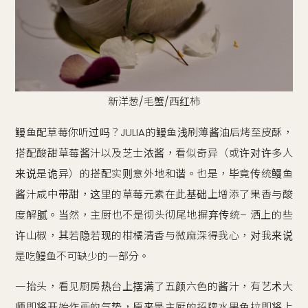
新洋葱/毛蟹/西红柿
鳗鱼配草莓你听过吗？JULIA的鳗鱼浅刷薄酱油后烤至皮酥，
搭配酸甜草莓酱汁以及芝士浓酱，看似奇异（或许对许多人
来说是诡异）的搭配实则意外地和谐。也是，毕竟传统鳗鱼
酱汁咸中带甜，这里的草莓元素在此基础上增添了果香与酸
度解腻。当然，主厨也不是彻头彻尾地摒弃传统– 洒上的些
许山椒，其若隐若现的柑橘清香与微麻深得我心，对我来说
是吃鳗鱼不可缺少的一部分。
一抬头，看见厨房热台上摆满了五颜六色的酱汁，有艺术大
师即将开始作画的气势，原来是主厨的招牌水果色拉即将上