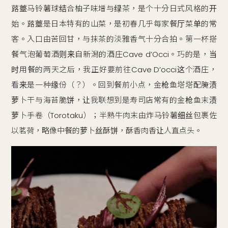
蕗薹马铃薯球结合柚子味增与绿茶，是个十分日式风格的开
始。蕗薹是日本特有的山菜，是初春几乎每家餐厅菜单的常
客。入口由苦回甘，与抹茶的淡雅香气十分合拍。第一杯搭
餐气泡葡萄酒则来自新潟的酒庄Cave d’Occi。巧的是，当
时用餐的两天之后，我正好要前往Cave D’occi这个酒庄，
看来是一种缘份（？）。回到餐前小点，金枪鱼塔塔配腌渍
萝卜干与海苔脆饼，让我联想到是寿司店常有的金枪鱼末渍
萝卜手卷（Torotaku）；半熟牛肉末由炸马铃薯细丝包裹佐
以茗荷，略像中餐的萝卜丝酥饼，酥香肉香让人直点头。