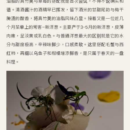
油脂的真竹荚与草莓的搭配我是首次尝试，不得不说确实和
谐。清酒酱汁的酒精早已挥发，留下酒米的甘甜尾韵与梅干
腌渍的酸香，将真竹荚的油脂风味凸显。接着又是一位近几
个月菜单上的常客–新洋葱。主要产于3-5月的新洋葱，皮薄
肉嫩，呈淡黄或乳白色。与普通洋葱最大的区别就是它的水
分与甜度极高，辛辣味鲜少，口感柔软。这里搭配毛蟹与西
红柿，再缀以乌鱼子和柑橘增添鲜香，是只属于春天的一盘
料理。