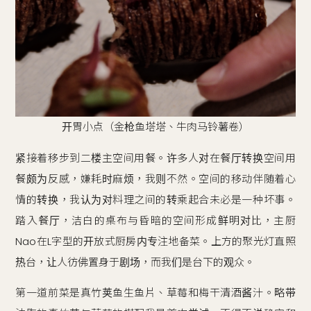
开胃小点（金枪鱼塔塔、牛肉马铃薯卷）
紧接着移步到二楼主空间用餐。许多人对在餐厅转换空间用
餐颇为反感，嫌耗时麻烦，我则不然。空间的移动伴随着心
情的转换，我认为对料理之间的转乘起合未必是一种坏事。
踏入餐厅，洁白的桌布与昏暗的空间形成鲜明对比，主厨
Nao在L字型的开放式厨房内专注地备菜。上方的聚光灯直照
热台，让人彷佛置身于剧场，而我们是台下的观众。
第一道前菜是真竹荚鱼生鱼片、草莓和梅干清酒酱汁。略带