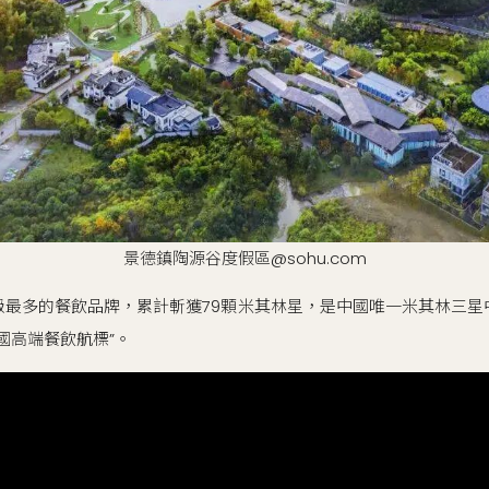
景德鎮陶源谷度假區@sohu.com
級最多的餐飲品牌，累計斬獲79顆米其林星，是中國唯一米其林三星
國高端餐飲航標”。