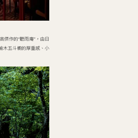
高傑作的“聽雨庵”，由日
神代榆木五斗櫥的厚重感、小