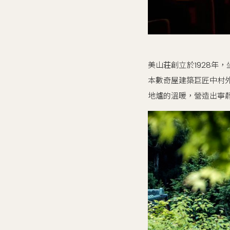
美山荘創立於1928年
本數奇屋建築巨匠中村外二
地爐的溫暖，營造出寧靜