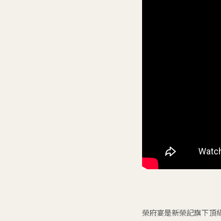
榮府宴是新榮記旗下頂