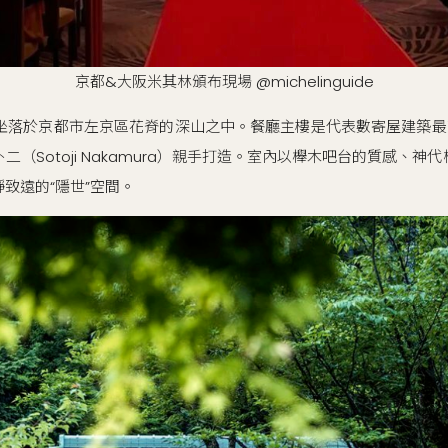
京都&大阪米其林頒布現場 @michelinguide
，坐落於京都市左京區花脊的深山之中。餐廳主樓是代表數寄屋建築最
（Sotoji Nakamura）親手打造。室內以櫸木吧台的質感、
致遠的“隱世”空間。