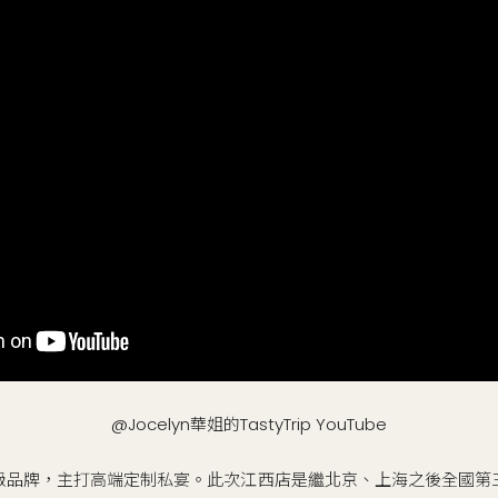
@Jocelyn華姐的TastyTrip YouTube
級品牌，主打高端定制私宴。此次江西店是繼北京、上海之後全國第