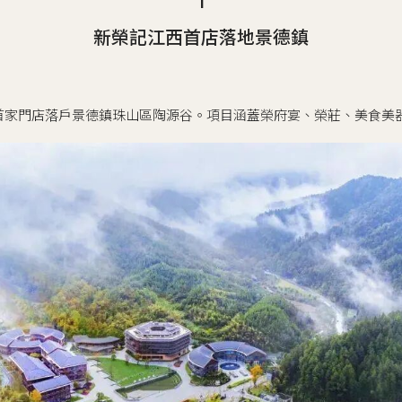
1
新榮記江西首店落地景德鎮
首家門店落戶景德鎮珠山區陶源谷。項目涵蓋榮府宴、榮莊、美食美