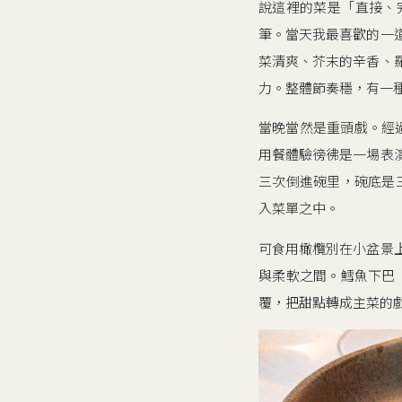
說這裡的菜是「直接、
筆。當天我最喜歡的一
菜清爽、芥末的辛香、
力。整體節奏穩，有一
當晚當然是重頭戲。經過低
用餐體驗徬彿是一場表
三次倒進碗里，碗底是
入菜單之中。
可食用橄欖別在小盆景
與柔軟之間。鱈魚下巴（
覆，把甜點轉成主菜的