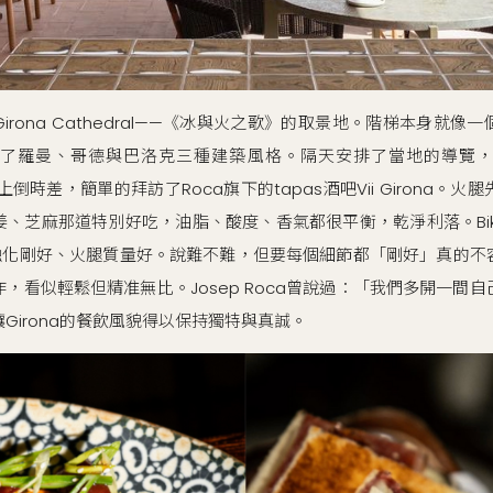
rona Cathedral——《冰與火之歌》的取景地。階梯本身就
了羅曼、哥德與巴洛克三種建築風格。隔天安排了當地的導覽，
晚上倒時差，簡單的拜訪了Roca旗下的tapas酒吧Vii Girona。
、芝麻那道特別好吃，油脂、酸度、香氣都很平衡，乾淨利落。Biki
化剛好、火腿質量好。說難不難，但要每個細節都「剛好」真的不容
，看似輕鬆但精准無比。Josep Roca曾說過：「我們多開一間
Girona的餐飲風貌得以保持獨特與真誠。