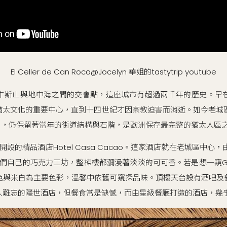
El Celler de Can Roca@Jocelyn 華姐的tastytrip youtube
牛斯山與地中海之間的交會點，這座城市有超過兩千年的歷史。早
太文化的重要中心，直到十四世紀才因宗教迫害而消逝。如今老城區（Bar
all），仍保留著當年的街道結構與石階，是歐洲保存最完整的猶太人區
設的精品酒店Hotel Casa Cacao。這家酒店就在老城區中心，由
他們自己的巧克力工坊，整棟樓都瀰漫著淡淡的可可香。若是想一窺Gi
色與米白為主要色彩，溫馨中依舊可窺探品味。頂樓天台設有酒吧及
人難忘的隱世酒店，但餐食常是缺憾，而由星級餐廳打造的酒店，幾