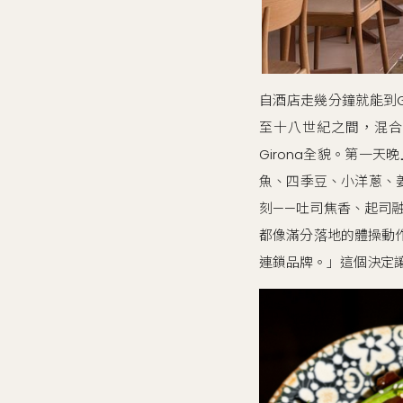
自酒店走幾分鐘就能到Gi
至十八世紀之間，混合
Girona全貌。第一天
魚、四季豆、小洋蔥、姜
刻——吐司焦香、起司融
都像滿分落地的體操動作
連鎖品牌。」這個決定讓