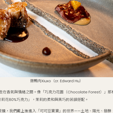
燉鴨肉Xiuxo（cr. Edward Hu）
游走在香氣與情緒之間。像「巧克力花園（Chocolate Forest）
茉莉花80%巧克力」，茉莉的柔和與黑巧的苦韻搭配。
眼鏡，我們戴上後進入「可可豆寶寶」的世界——土地、陽光、發酵