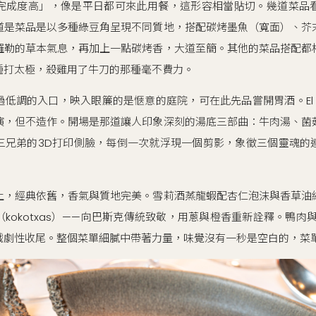
完成度高」，像是平日都可來此用餐，這形容相當貼切。幾道菜品
道是菜品是以多種綠豆角呈現不同質地，搭配碳烤墨魚（寬面）、芥
羅勒的草本氣息，再加上一點碳烤香，大道至簡。其他的菜品搭配都
種打太極，殺雞用了牛刀的那種毫不費力。
調的入口，映入眼簾的是愜意的庭院，可在此先品嘗開胃酒。El Celler
演，但不造作。開場是那道讓人印象深刻的湯底三部曲：牛肉湯、菌
三兄弟的3D打印側臉，每倒一次就浮現一個剪影，象徵三個靈魂的
上，經典依舊，香氣與質地完美。雪莉酒蒸龍蝦配杏仁泡沫與香草油
kokotxas）——向巴斯克傳統致敬，用蔥與橙香重新詮釋。鴨肉與血
戲劇性收尾。整個菜單細膩中帶著力量，味覺沒有一秒是空白的，菜