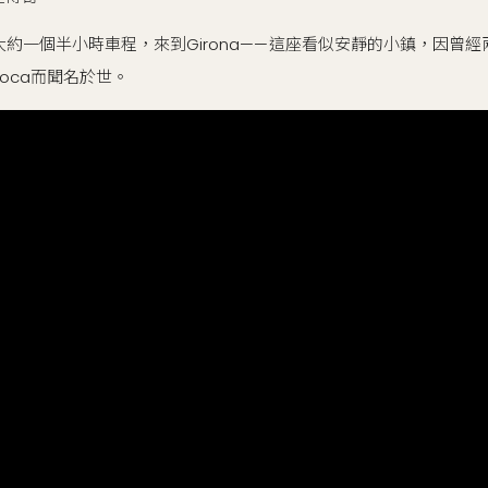
約一個半小時車程，來到Girona——這座看似安靜的小鎮，因曾
an Roca而聞名於世。