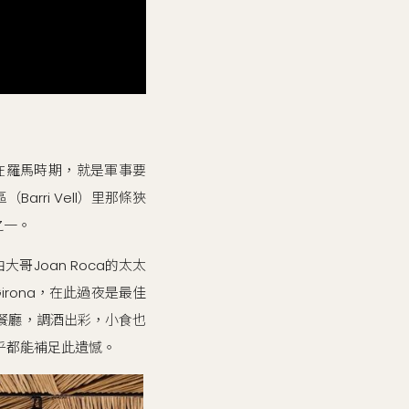
在羅馬時期，就是軍事要
ri Vell）里那條狹
之一。
大哥Joan Roca的太太
rona，在此過夜是最佳
餐廳，調酒出彩，小食也
乎都能補足此遺憾。