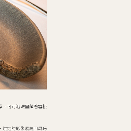
」那樣，可可泡沫里藏著雪松
、烘焙的影像環繞四周巧