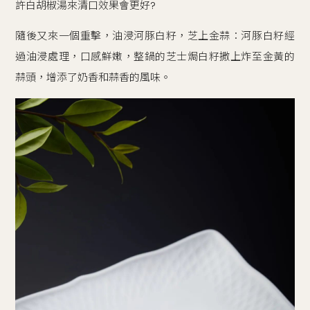
許白胡椒湯來清口效果會更好?
隨後又來一個重擊，油浸河豚白籽，芝上金蒜：河豚白籽經
過油浸處理，口感鮮嫩，整鍋的芝士焗白籽撒上炸至金黃的
蒜頭，增添了奶香和蒜香的風味。