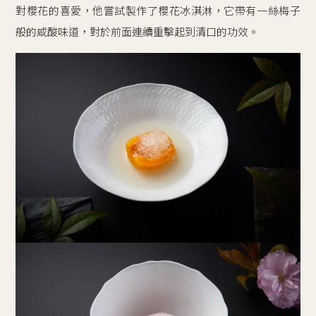
對櫻花的喜愛，他嘗試製作了櫻花冰淇淋，它帶有一絲梅子
般的咸酸味道，對於前面連續重擊起到清口的功效。