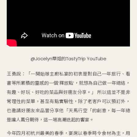
@Jocelyn華姐的TastyTrip YouTube
王勇說：「一開始辦主廚私宴的初衷是對自己一年旅行、看
書等所累積的靈感的一個‘釋放點’，就想為自己做一年總結，
有趣、好玩、好吃的菜品與好朋友分享。」 所以這並不是非
常理性的菜單，甚至有點實驗性，除了老客戶可以預訂外，
也邀請好朋友來品嘗分享他「天馬行空「的創意，每一年總
是讓人萬分期待，這一場高潮迭起的饗宴。
今年四月初杭州最美的春季，宴席以春季時令食材為主，用