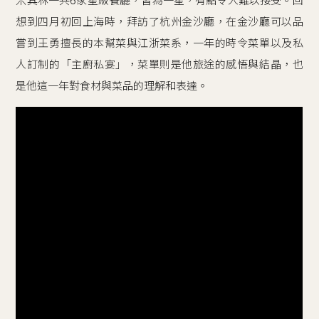
米其林一共6家星級餐廳，皆為一星，有點令人難以接受。回
想到四月初回上海時，拜訪了杭州金沙廳，在金沙廳可以品
嘗到王勇擅長的本幫菜與江浙菜系，一年的時令菜單以及私
人訂制的「主廚私宴」，菜單則是他旅途的感悟與結晶，也
是他這一年對食材與菜品的理解和表達。