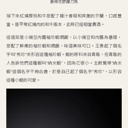
姜辣花膠釀刀魚
接下來紅燒櫻桃和牛搭配了雞汁春筍和爽脆的芥蘭，口感豐
富。是平常紅燒肉的和牛版本，此時已經相當費酒。
這道菜是小豌豆肉醬袖珍蝦燜飯，以小豌豆和肉醬為基礎，
搭配了鮮嫩的袖珍蝦和燜飯，味道美味可口。王勇起了個名
字叫”秀珍”來形容這種袖珍蝦。蝦的原料來自青島，但青島的
人告訴他們這種蝦叫”納米蝦”，因為它很小。主廚覺得”納米
蝦”這個名字不夠合適，於是自己起了個名字”秀珍”，以形容
這種小蝦的可愛。