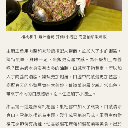
櫻桃和牛 雞汁春筍 芥蘭/小豌豆 肉醬袖珍蝦燜飯
主廚王勇用肉醬和秀珍蝦搭配來撈飯，並加入了少許蝦醬，
獨特氣味，鮮味十足，米飯更有層次感。為什麼加上肉醬
呢？因為蝦本身沒有太多的油脂，口感就不夠豐富，所以加
入了肉醬的油脂，讓蝦更加飽滿，口腔中的感覺更加豐富。
搭配春天的小豌豆實在太美妙，這道菜的層次感非常出色，
帶來了不同的口感體驗。忍不住追加了小豌豆。
甜品第一道是燕窩枇杷露：枇杷露中加入了燕窩，口感清涼
爽口。雪葩以櫻花為主題，製作成雪葩的形式。王勇主廚對
櫻花季節情有獨鍾，他喜歡櫻花麻糬和櫻花漬等美食。出於