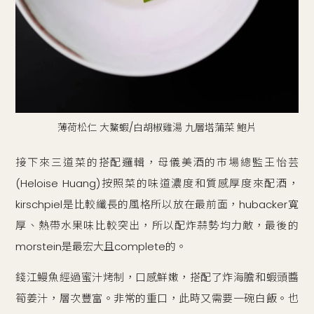
薄荷松仁 大鰲蝦/白胡椒雞湯 九層塔蒲菜 鮑片
接下來三道菜的搭配邏輯，母儀美酒的市場總監王怡芸
(Heloise Huang)按照菜的味道濃度和質感厚度來配酒，
kirschpiel是比較纖長的風格所以放在最前面，hubacker寬
厚、熱帶水果味比較突出，所以配炸蒜勢均力敵，最後的
morstein是最宏大且complete的。
錢江鰻魚經過蜜汁烤制，口感鮮嫩，搭配了炸海膽和蝦頭醬
筍姜汁，層次豐富。非常的重口，此時又需要一碗白飯。也