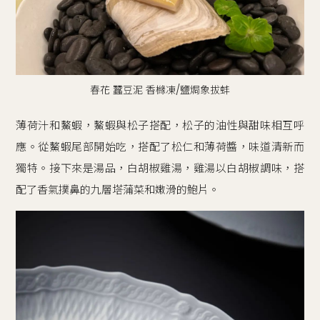
春花 蠶豆泥 香櫞凍/鹽焗象拔蚌
薄荷汁和鰲蝦，鰲蝦與松子搭配，松子的油性與甜味相互呼
應。從鰲蝦尾部開始吃，搭配了松仁和薄荷醬，味道清新而
獨特。接下來是湯品，白胡椒雞湯，雞湯以白胡椒調味，搭
配了香氣撲鼻的九層塔蒲菜和嫩滑的鮑片。