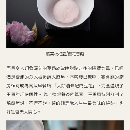
燕窩枇杷露/櫻花雪葩
而最令人印象深刻的莫過於當晚甜點之後的隱藏菜單，已經
酒足飯飽的眾人被邀請入廚房，不禁發出驚呼！宴會廳的廚
房頓時成為高級早餐店 「大餅油條配咸豆花」，完全體現了
王勇的玩味個性。 為了這場餐後的驚喜，王勇還特別訂制了
燒餅烤爐，不得不說，這的確是我人生中最美味的燒餅，也
許是當天太開心。