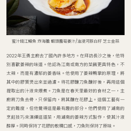
蜜汁錢江鰻魚 炸海膽 蝦頭醬筍姜汁/油浸河豚白籽 芝士金蒜
2022年王勇主廚去了國內許多地方。在拜訪長沙之後，他特
別喜歡姜辣的味道。他認為江南或南方的菜餚更具特色，不
太辣，而是有濃郁的姜香味。他使用了姜辣鴨掌的原理，將
其中的膠質煲出來並過濾。待花膠釀刀魚釀好後，再用這個
提取出的汁液來煨煮。刀魚是在春天里最好的食材之一，主
廚將刀魚去骨，只保留肉，將其釀在花膠上。這個工藝有一
定的難度，但他覺得這是最有趣的部分。他們使用了湖南的
烹飪技巧來演繹這道菜，用湖南的姜辣方式製作，使其汁液
醇厚。同時保持了花膠的軟糯口感，刀魚則保持了原味。