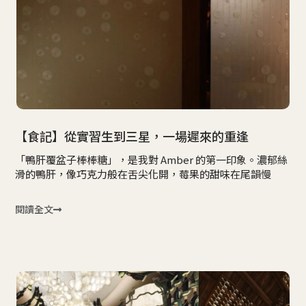
【食記】從實習生到三星，一場遲來的重逢
「鴨肝覆盆子棒棒糖」，是我對 Amber 的第一印象。濃郁絲
滑的鴨肝，像巧克力般在舌尖化開，莓果的甜味在尾韻慢
閱讀全文