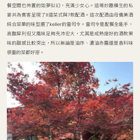
餐空間也佈置的如夢似幻，充滿少女心。這場妙趣橫生的私
宴共為賓客呈現了11道菜式與7款配酒。這次配酒由母儀美酒
綜合菜單的味型選了keller的雷司令。雷司令是配餐全能手，
高酸犀利但又風味足夠充沛宏大，尤其是成熟度好的酒款果
味的甜感比較突出，所以無論是油炸、濃油赤醬還是香料味
很重的菜都好搭。