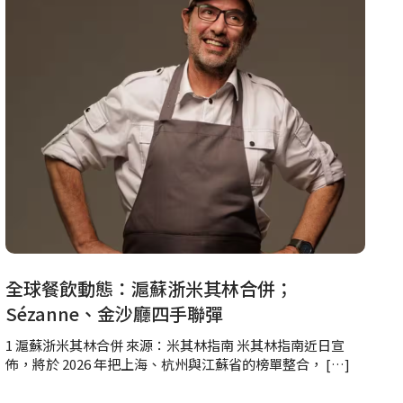
全球餐飲動態：滬蘇浙米其林合併；
Sézanne、金沙廳四手聯彈
1 滬蘇浙米其林合併 來源：米其林指南 米其林指南近日宣
佈，將於 2026 年把上海、杭州與江蘇省的榜單整合， […]