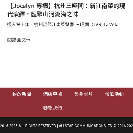
【Jocelyn 專欄】杭州三嚥閣：新江南菜的現
代演繹，匯聚山河湖海之味
邁入第十年，杭州現代江南菜餐廳-三嚥閣（LVR, La Villa
閱讀全文
程
餐飲新聞
酒店專欄
美食影片
餐飲活動
聯絡我們
025 ALL RIGHTS RESERVED | ALLSTAR COMMUNICATIONS LTD.,© 2016-2025